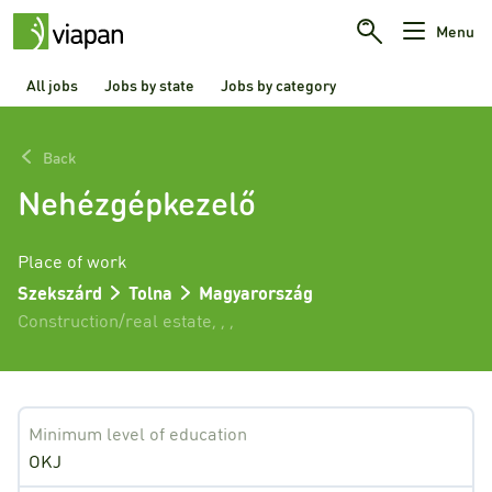
Menu
All jobs
Jobs by state
Jobs by category
Back
Nehézgépkezelő
Place of work
Szekszárd
Tolna
Magyarország
Construction/real estate
,
,
,
Minimum level of education
OKJ