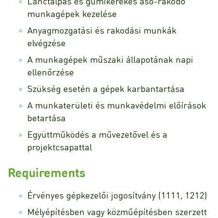
Lánctalpas és gumikerekes ásó-rakodó
munkagépek kezelése
Anyagmozgatási és rakodási munkák
elvégzése
A munkagépek műszaki állapotának napi
ellenőrzése
Szükség esetén a gépek karbantartása
A munkaterületi és munkavédelmi előírások
betartása
Együttműködés a művezetővel és a
projektcsapattal
Requirements
Érvényes gépkezelői jogosítvány (1111, 1212)
Mélyépítésben vagy közműépítésben szerzett