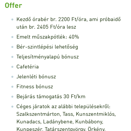
Offer
Kezdő órabér br. 2200 Ft/óra, ami próbaidő
után br. 2405 Ft/óra lesz
Emelt műszakpótlék: 40%
Bér-szintlépési lehetőség
Teljesítményalapú bónusz
Cafetéria
Jelenléti bónusz
Fitness bónusz
Bejárás támogatás 30 Ft/km
Céges járatok az alábbi településekről:
Szalkszentmárton, Tass, Kunszentmiklós,
Kunadacs, Ladánybene, Kunbábony,
Kunpeszér, Tatárszentgyörgy, Örkény,