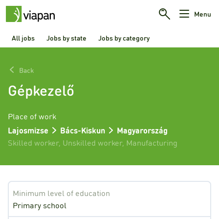
Menu
All jobs
Jobs by state
Jobs by category
Back
Gépkezelő
Place of work
Lajosmizse
Bács-Kiskun
Magyarország
Skilled worker
,
Unskilled worker
,
Manufacturing
Minimum level of education
Primary school