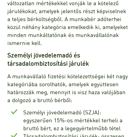
változatlan mértékekkel vonják le a kötelező
járulékokat, amelyek jelentős részt képviselnek
a teljes bérköltségből. A munkabér adóterhei
közül néhány kategória emelkedik ki, amelyeket
minden munkáltatónak és munkavállalónak
ismernie kell.
Személyi jövedelemadó és
társadalombiztosítási járulék
A munkavállaló fizetési kötelezettségei két nagy
kategóriába sorolhatók, amelyek együttesen
határozzák meg, mennyit is visz haza valójában
a dolgozó a bruttó bérből:
Személyi jövedelemadó (SZJA):
egyszerűen 15%-os mértékkel terheli a
bruttó bért, ez a legegyértelműbb tétel
Társadalombiztosítási járulék: összesen