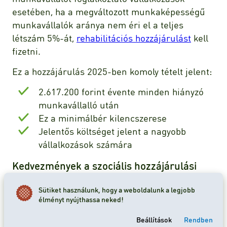
esetében, ha a megváltozott munkaképességű
munkavállalók aránya nem éri el a teljes
létszám 5%-át,
rehabilitációs hozzájárulást
kell
fizetni.
Ez a hozzájárulás 2025-ben komoly tételt jelent:
2.617.200 forint évente minden hiányzó
munkavállalló után
Ez a minimálbér kilencszerese
Jelentős költséget jelent a nagyobb
vállalkozások számára
Kedvezmények a szociális hozzájárulási
adóból
Sütiket használunk, hogy a weboldalunk a legjobb
élményt nyújthassa neked!
Szerencsére a rendszer kompenzációs
lehetőségeket is kínál. A munkáltatók bizonyos
Beállítások
Rendben
feltételek mellett kedvezményt vehetnek