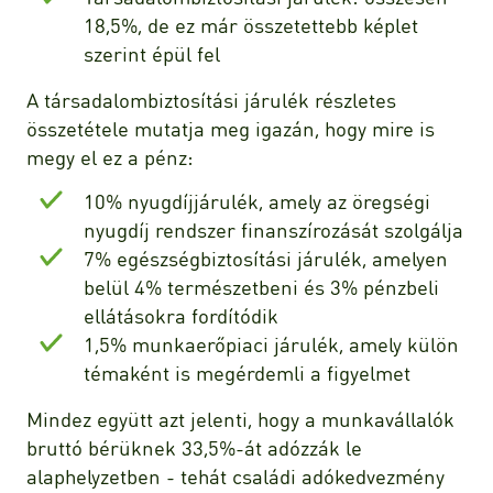
18,5%, de ez már összetettebb képlet
szerint épül fel
A társadalombiztosítási járulék részletes
összetétele mutatja meg igazán, hogy mire is
megy el ez a pénz:
10% nyugdíjjárulék, amely az öregségi
nyugdíj rendszer finanszírozását szolgálja
7% egészségbiztosítási járulék, amelyen
belül 4% természetbeni és 3% pénzbeli
ellátásokra fordítódik
1,5% munkaerőpiaci járulék, amely külön
témaként is megérdemli a figyelmet
Mindez együtt azt jelenti, hogy a munkavállalók
bruttó bérüknek 33,5%-át adózzák le
alaphelyzetben - tehát családi adókedvezmény