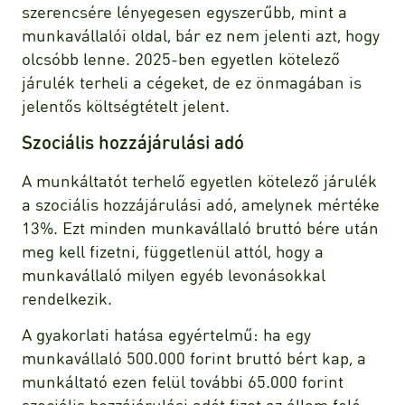
szerencsére lényegesen egyszerűbb, mint a
munkavállalói oldal, bár ez nem jelenti azt, hogy
olcsóbb lenne. 2025-ben egyetlen kötelező
járulék terheli a cégeket, de ez önmagában is
jelentős költségtételt jelent.
Szociális hozzájárulási adó
A munkáltatót terhelő egyetlen kötelező járulék
a szociális hozzájárulási adó, amelynek mértéke
13%. Ezt minden munkavállaló bruttó bére után
meg kell fizetni, függetlenül attól, hogy a
munkavállaló milyen egyéb levonásokkal
rendelkezik.
A gyakorlati hatása egyértelmű: ha egy
munkavállaló 500.000 forint bruttó bért kap, a
munkáltató ezen felül további 65.000 forint
szociális hozzájárulási adót fizet az állam felé.