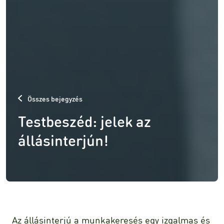
Összes bejegyzés
Testbeszéd: jelek az
állásinterjún!
Az állásinterjú a munkakeresés egy izgalmas és