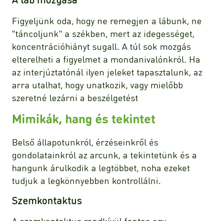
Figyeljünk oda, hogy ne remegjen a lábunk, ne
"táncoljunk" a székben, mert az idegességet,
koncentrációhiányt sugall. A túl sok mozgás
elterelheti a figyelmet a mondanivalónkról. Ha
az interjúztatónál ilyen jeleket tapasztalunk, az
arra utalhat, hogy unatkozik, vagy mielőbb
szeretné lezárni a beszélgetést
Mimikák, hang és tekintet
Belső állapotunkról, érzéseinkről és
gondolatainkról az arcunk, a tekintetünk és a
hangunk árulkodik a legtöbbet, noha ezeket
tudjuk a legkönnyebben kontrollálni.
Szemkontaktus
A szemkontaktus rendkívül fontos egy