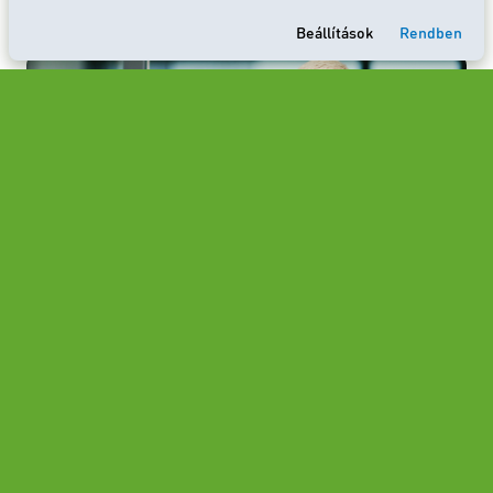
neki, amit mondunk.
Beállítások
Rendben
Nevetés
Egy-egy helyénvaló nevetés oldhatja a
feszültséget, és szimpatikussá tehet minket.
Ugyanakkor a túl sok nevetgélés
komolytalannak vagy az idegesség leplezésének
tűnhet. Akkor nevessünk, ha valóban vicces