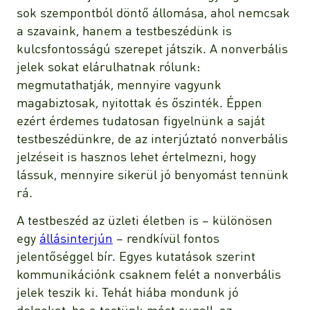
sok szempontból döntő állomása, ahol nemcsak
a szavaink, hanem a testbeszédünk is
kulcsfontosságú szerepet játszik. A nonverbális
jelek sokat elárulhatnak rólunk:
megmutathatják, mennyire vagyunk
magabiztosak, nyitottak és őszinték. Éppen
ezért érdemes tudatosan figyelnünk a saját
testbeszédünkre, de az interjúztató nonverbális
jelzéseit is hasznos lehet értelmezni, hogy
lássuk, mennyire sikerül jó benyomást tennünk
rá.
A testbeszéd az üzleti életben is – különösen
egy
állásinterjún
– rendkívül fontos
jelentőséggel bír. Egyes kutatások szerint
kommunikációnk csaknem felét a nonverbális
jelek teszik ki. Tehát hiába mondunk jó
dolgokat, ha a testünk mást sugall, az