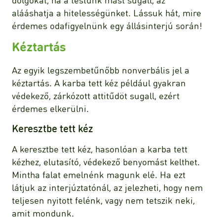
alááshatja a hitelességünket. Lássuk hát, mire
érdemes odafigyelnünk egy állásinterjú során!
Kéztartás
Az egyik legszembetűnőbb nonverbális jel a
kéztartás. A karba tett kéz például gyakran
védekező, zárkózott attitűdöt sugall, ezért
érdemes elkerülni.
Keresztbe tett kéz
A keresztbe tett kéz, hasonlóan a karba tett
kézhez, elutasító, védekező benyomást kelthet.
Mintha falat emelnénk magunk elé. Ha ezt
látjuk az interjúztatónál, az jelezheti, hogy nem
teljesen nyitott felénk, vagy nem tetszik neki,
amit mondunk.