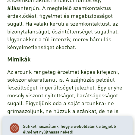
állásinterjún. A megfelelő szemkontaktus
érdeklődést, figyelmet és magabiztosságot
sugall. Ha valaki kerüli a szemkontaktust, az
bizonytalanságot, őszintétlenséget sugallhat.
Ugyanakkor a túl intenzív, merev bámulás
kényelmetlenséget okozhat.
Mimikák
Az arcunk rengeteg érzelmet képes kifejezni,
sokszor akaratlanul is. A szájhúzás például
feszültséget, ingerültséget jelezhet. Egy enyhe
mosoly viszont nyitottságot, barátságosságot
sugall. Figyeljünk oda a saját arcunkra: ne
grimaszoljunk, ne húzzuk a szánkat, de ne is
legyünk teljesen kifejezéstelenek. Ha pedig az
interjúztatónál bosszús arckifejezést veszünk
Sütiket használunk, hogy a weboldalunk a legjobb
élményt nyújthassa neked!
észre, az valószínűleg azt jelzi, hogy nem tetszik