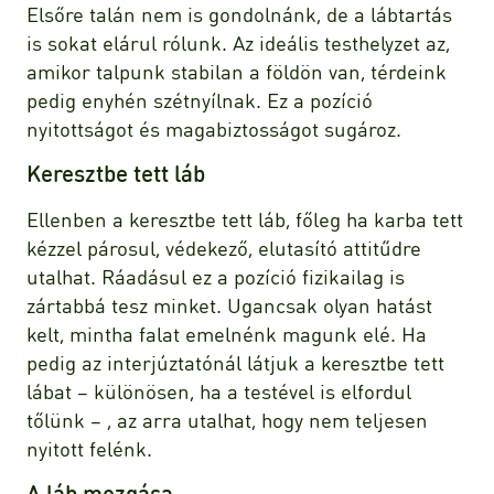
Elsőre talán nem is gondolnánk, de a lábtartás
is sokat elárul rólunk. Az ideális testhelyzet az,
amikor talpunk stabilan a földön van, térdeink
pedig enyhén szétnyílnak. Ez a pozíció
nyitottságot és magabiztosságot sugároz.
Keresztbe tett láb
Ellenben a keresztbe tett láb, főleg ha karba tett
kézzel párosul, védekező, elutasító attitűdre
utalhat. Ráadásul ez a pozíció fizikailag is
zártabbá tesz minket. Ugancsak olyan hatást
kelt, mintha falat emelnénk magunk elé. Ha
pedig az interjúztatónál látjuk a keresztbe tett
lábat – különösen, ha a testével is elfordul
tőlünk – , az arra utalhat, hogy nem teljesen
nyitott felénk.
A láb mozgása