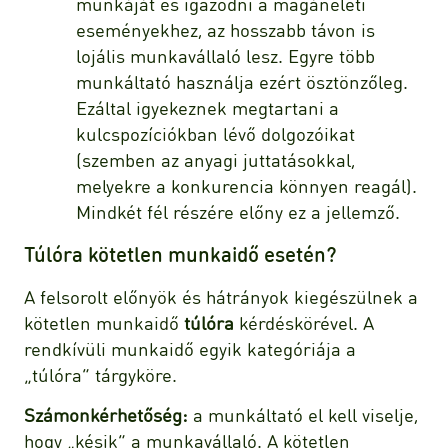
munkáját és igazodni a magánéleti
eseményekhez, az hosszabb távon is
lojális munkavállaló lesz. Egyre több
munkáltató használja ezért ösztönzőleg.
Ezáltal igyekeznek megtartani a
kulcspozíciókban lévő dolgozóikat
(szemben az anyagi juttatásokkal,
melyekre a konkurencia könnyen reagál).
Mindkét fél részére előny ez a jellemző.
Túlóra kötetlen munkaidő esetén?
A felsorolt előnyök és hátrányok kiegészülnek a
kötetlen munkaidő
túlóra
kérdéskörével. A
rendkívüli munkaidő egyik kategóriája a
„túlóra” tárgyköre.
Számonkérhetőség:
a munkáltató el kell viselje,
hogy „késik” a munkavállaló. A kötetlen