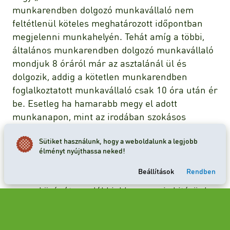
munkarendben dolgozó munkavállaló nem
feltétlenül köteles meghatározott időpontban
megjelenni munkahelyén. Tehát amíg a többi,
általános munkarendben dolgozó munkavállaló
mondjuk 8 óráról már az asztalánál ül és
dolgozik, addig a kötetlen munkarendben
foglalkoztatott munkavállaló csak 10 óra után ér
be. Esetleg ha hamarabb megy el adott
munkanapon, mint az irodában szokásos
munkaidő vége, akkor sem kérhető számon.
Sütiket használunk, hogy a weboldalunk a legjobb
Fontos
megjegyezni: ha a munkavállaló végzi a
élményt nyújthassa neked!
munkaidő beosztását, az pont azt jelenti, hogy a
Beállítások
Rendben
kezdetét és a végét is ő határozza meg! Létezik
arany középút, az alábbiakban erre is kitérünk.
A rendkívüli munkavégzés
elrendelése és szabályai