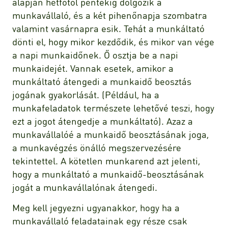
alapján hétfőtől péntekig dolgozik a
munkavállaló, és a két pihenőnapja szombatra
valamint vasárnapra esik. Tehát a munkáltató
dönti el, hogy mikor kezdődik, és mikor van vége
a napi munkaidőnek. Ő osztja be a napi
munkaidejét. Vannak esetek, amikor a
munkáltató átengedi a munkaidő beosztás
jogának gyakorlását. (Például, ha a
munkafeladatok természete lehetővé teszi, hogy
ezt a jogot átengedje a munkáltató). Azaz a
munkavállalóé a munkaidő beosztásának joga,
a munkavégzés önálló megszervezésére
tekintettel. A kötetlen munkarend azt jelenti,
hogy a munkáltató a munkaidő-beosztásának
jogát a munkavállalónak átengedi.
Meg kell jegyezni ugyanakkor, hogy ha a
munkavállaló feladatainak egy része csak