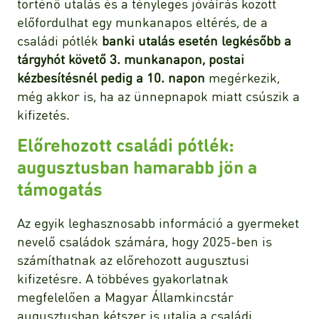
történő utalás és a tényleges jóváírás között
előfordulhat egy munkanapos eltérés, de a
családi pótlék
banki utalás esetén legkésőbb a
tárgyhót követő 3. munkanapon, postai
kézbesítésnél pedig a 10. napon
megérkezik,
még akkor is, ha az ünnepnapok miatt csúszik a
kifizetés.
Előrehozott családi pótlék:
augusztusban hamarabb jön a
támogatás
Az egyik leghasznosabb információ a gyermeket
nevelő családok számára, hogy 2025-ben is
számíthatnak az előrehozott augusztusi
kifizetésre. A többéves gyakorlatnak
megfelelően a Magyar Államkincstár
augusztusban kétszer is utalja a családi