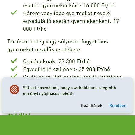
esetén gyermekenként: 16 000 Ft/hó
Három vagy több gyermeket nevelő
egyedülálló esetén gyermekenként: 17
000 Ft/hó
Tartósan beteg vagy súlyosan fogyatékos
gyermeket nevelők esetében:
Családoknak: 23 300 Ft/hó
Egyedülálló szülőnek: 25 900 Ft/hó
Saját jogon járó családi pótlék (tartósan
beteg vagy súlyosan fogyatékos nagykorú)
Sütiket használunk, hogy a weboldalunk a legjobb
esetén: 20 300 Ft/hó
élményt nyújthassa neked!
Családi pótlék kifizetésének
Beállítások
Rendben
módjai
A jogosultak kétféleképpen kaphatják meg a