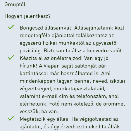
Grouptól.
Hogyan jelentkezz?
Böngészd állásainkat: Állásajánlataink közt
rengetegféle ajánlattal találkozhatsz az
egyszerű fizikai munkáktól az ügyvezetői
pozícióig. Biztosan találsz a kedvedre valót.
Készíts el az önéletrajzod! Van egy jó
hírünk! A Viapan saját sablonját pár
kattintással már használhatod is. Ami
mindenképpen legyen benne: neved, iskolai
végzettséged, munkatapasztalataid,
valamint e-mail cím és telefonszám, ahol
elérhetünk. Fotó nem kötelező, de örömmel
vesszük, ha van.
Megtetszik egy állás: Ha végigolvastad az
ajánlatot, és úgy érzed: ezt neked találták