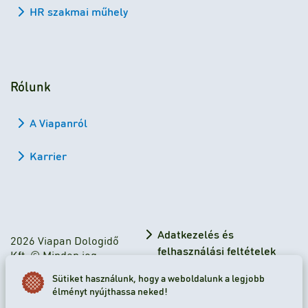
HR szakmai műhely
Rólunk
A Viapanról
Karrier
Adatkezelés és
2026 Viapan Dologidő
felhasználási feltételek
Kft. © Minden jog
fenntartva.
Adatkezelési tájékoztató
Sütiket használunk, hogy a weboldalunk a legjobb
élményt nyújthassa neked!
Sütibeállítások