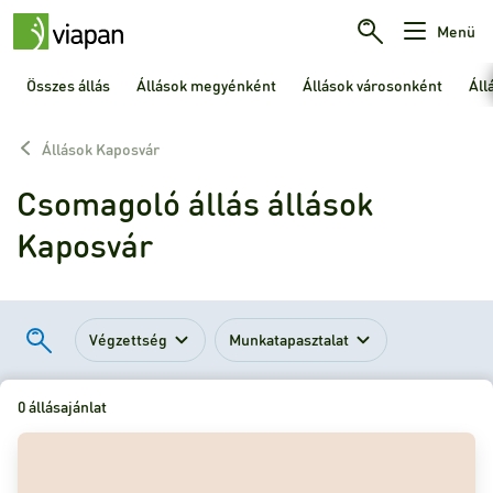
Menü
Összes állás
Állások megyénként
Állások városonként
Áll
Állások Kaposvár
Csomagoló állás állások
Kaposvár
Végzettség
Munkatapasztalat
0 állásajánlat