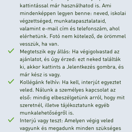
kattintással már használhatod is. Ami
mindenképpen legyen benne: neved, iskolai
végzettséged, munkatapasztalataid,
valamint e-mail cím és telefonszám, ahol
elérhetünk. Fotó nem kötelező, de örömmel
vesszük, ha van.
Megtetszik egy állás: Ha végigolvastad az
ajánlatot, és úgy érzed: ezt neked találták
ki, akkor kattints a Jelentkezés gombra, és
már kész is vagy.
Kollégánk felhív: Ha kell, interjút egyeztet
veled. Nálunk a személyes kapcsolat az
első: mindig elbeszélgetünk arról, hogy mit
szeretnél, illetve tájékoztatunk egyéb
munkalehetőségről is.
Interjú vagy teszt: Amelyen végig veled
vagyunk és megadunk minden szükséges