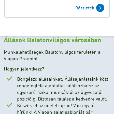
Részletek
Állások Balatonvilágos városában
Munkalehetőségek Balatonvilágos területén a
Viapan Grouptól.
Hogyan jelentkezz?
Böngészd állásainkat: Állásajánlataink közt
rengetegféle ajánlattal találkozhatsz az
egyszerű fizikai munkáktól az ügyvezetői
pozícióig. Biztosan találsz a kedvedre valót.
Készíts el az önéletrajzod! Van egy jó
hírünk! A Viapan saját sablonját pár