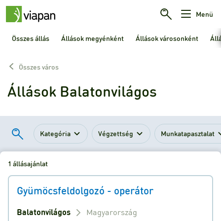
Menü
Összes állás
Állások megyénként
Állások városonként
Áll
Összes város
Állások Balatonvilágos
Kategória
Végzettség
Munkatapasztalat
1 állásajánlat
Gyümöcsfeldolgozó - operátor
Balatonvilágos
Magyarország