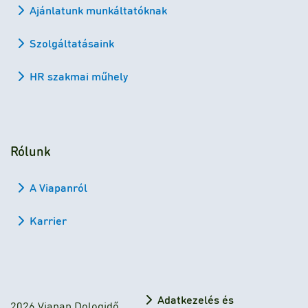
Ajánlatunk munkáltatóknak
Szolgáltatásaink
HR szakmai műhely
Rólunk
A Viapanról
Karrier
Adatkezelés és
2026 Viapan Dologidő