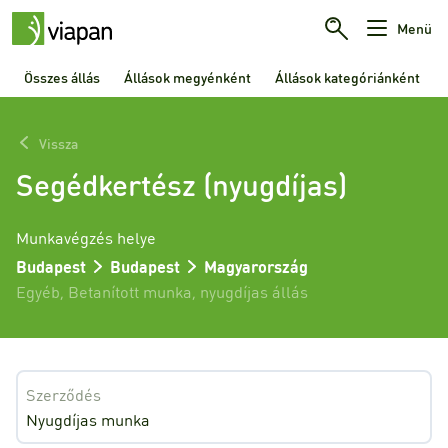
Menü
Összes állás
Állások megyénként
Állások kategóriánként
Vissza
Segédkertész (nyugdíjas)
Munkavégzés helye
Budapest
Budapest
Magyarország
Egyéb
,
Betanított munka
,
nyugdíjas állás
Szerződés
Nyugdíjas munka