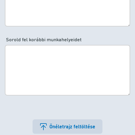
Sorold fel korábbi munkahelyeidet
Önéletrajz feltöltése