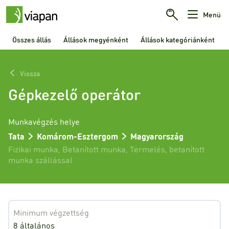
Menü
Összes állás
Állások megyénként
Állások kategóriánként
Vissza
Gépkezelő operátor
Munkavégzés helye
Tata
Komárom-Esztergom
Magyarország
Fizikai munka
,
Betanított munka
,
Termelés
,
betanított
munka szállással
Minimum végzettség
8 általános