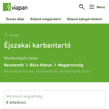
Menü
Összes állás
Állások megyénként
Állások kategóriánként
Vissza
Éjszakai karbantartó
Munkavégzés helye
Kecskemét
Bács-Kiskun
Magyarország
Betanított munka
,
Karbantartó
,
karbantartó állás
Minimum végzettség
8 általános