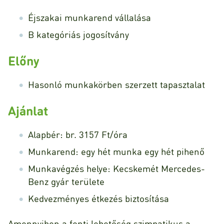
Éjszakai munkarend vállalása
B kategóriás jogosítvány
Előny
Hasonló munkakörben szerzett tapasztalat
Ajánlat
Alapbér: br. 3157 Ft/óra
Munkarend: egy hét munka egy hét pihenő
Munkavégzés helye: Kecskemét Mercedes-
Benz gyár területe
Kedvezményes étkezés biztosítása
Amennyiben a fenti lehetőség szimpatikus a