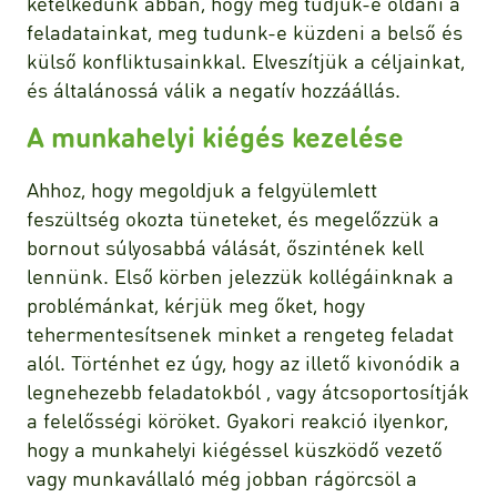
kételkedünk abban, hogy meg tudjuk-e oldani a
feladatainkat, meg tudunk-e küzdeni a belső és
külső konfliktusainkkal. Elveszítjük a céljainkat,
és általánossá válik a negatív hozzáállás.
A munkahelyi kiégés kezelése
Ahhoz, hogy megoldjuk a felgyülemlett
feszültség okozta tüneteket, és megelőzzük a
bornout súlyosabbá válását, őszintének kell
lennünk. Első körben jelezzük kollégáinknak a
problémánkat, kérjük meg őket, hogy
tehermentesítsenek minket a rengeteg feladat
alól. Történhet ez úgy, hogy az illető kivonódik a
legnehezebb feladatokból , vagy átcsoportosítják
a felelősségi köröket. Gyakori reakció ilyenkor,
hogy a munkahelyi kiégéssel küszködő vezető
vagy munkavállaló még jobban rágörcsöl a