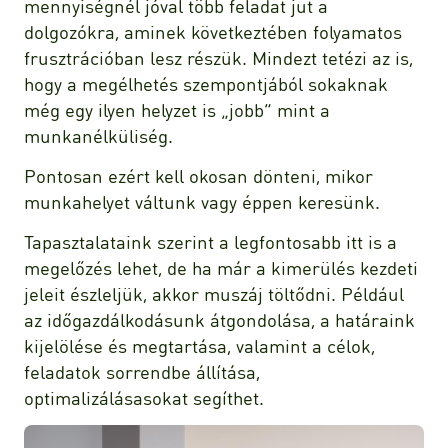
mennyiségnél jóval több feladat jut a
dolgozókra, aminek következtében folyamatos
frusztrációban lesz részük. Mindezt tetézi az is,
hogy a megélhetés szempontjából sokaknak
még egy ilyen helyzet is „jobb” mint a
munkanélküliség.
Pontosan ezért kell okosan dönteni, mikor
munkahelyet váltunk vagy éppen keresünk.
Tapasztalataink szerint a legfontosabb itt is a
megelőzés lehet, de ha már a kimerülés kezdeti
jeleit észleljük, akkor muszáj töltődni. Például
az időgazdálkodásunk átgondolása, a határaink
kijelölése és megtartása, valamint a célok,
feladatok sorrendbe állítása,
optimalizálásasokat segíthet.