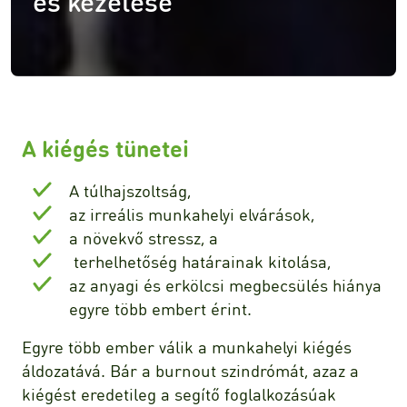
és kezelése
A kiégés tünetei
A túlhajszoltság,
az irreális munkahelyi elvárások,
a növekvő stressz, a
terhelhetőség határainak kitolása,
az anyagi és erkölcsi megbecsülés hiánya
egyre több embert érint.
Egyre több ember válik a munkahelyi kiégés
áldozatává. Bár a burnout szindrómát, azaz a
kiégést eredetileg a segítő foglalkozásúak