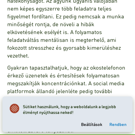
hatékonyságot. Az agyunk ugyanis valójában
nem képes egyszerre több feladatra teljes
figyelmet fordítani. Ez pedig nemcsak a munka
minőségét rontja, de növeli a hibák
elkövetésének esélyét is. A folyamatos
feladatváltás mentálisan is megterhelő, ami
fokozott stresszhez és gyorsabb kimerüléshez
vezethet.
Gyakran tapasztalhatjuk, hogy az okostelefonon
érkező üzenetek és értesítések folyamatosan
megszakítják koncentrációnkat. A social media
platformok állandó jelenléte pedig további
kihívást jelent a fókuszált munkavégzés
szempontjából. Így aztán a hatékony
Sütiket használunk, hogy a weboldalunk a legjobb
élményt nyújthassa neked!
munkavégzéshez elengedhetetlen, hogy
megtanuljuk felismerni és kiküszöbölni a már
Beállítások
Rendben
említett zavaró tényezőket.