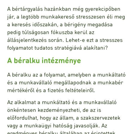
A bértárgyalás hazánkban még gyerekcipőben
jár, a legtöbb munkakereső stresszesen éli meg
a keresés időszakán, a bérigény megadása
pedig túlságosan fókuszba kerül az
állásjelentkezés során. Lehet-e ezt a stresszes
folyamatot tudatos stratégiává alakítani?
A béralku intézménye
A béralku az a folyamat, amelyben a munkáltató
és a munkavállaló megállapodnak a munkabér
mértékéről és a fizetés feltételeiről.
Az alkalmat a munkáltató és a munkavállaló
önkéntesen kezdeményezheti, de az is
előfordulhat, hogy az állam, a szakszervezetek
vagy a munkaügyi hatóság javasolják. Az
eredményes béralku általában az érintettek