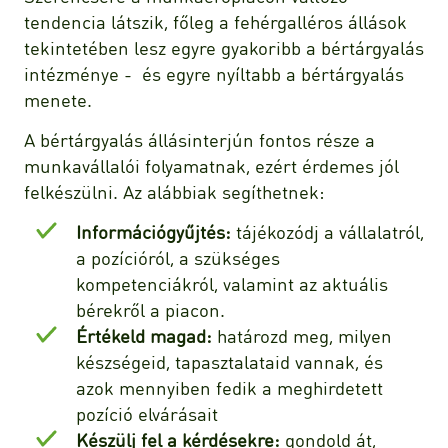
tendencia látszik, főleg a fehérgalléros állások
tekintetében lesz egyre gyakoribb a bértárgyalás
intézménye - és egyre nyíltabb a bértárgyalás
menete.
A bértárgyalás állásinterjún fontos része a
munkavállalói folyamatnak, ezért érdemes jól
felkészülni. Az alábbiak segíthetnek:
Információgyűjtés:
tájékozódj a vállalatról,
a pozícióról, a szükséges
kompetenciákról, valamint az aktuális
bérekről a piacon.
Értékeld magad:
határozd meg, milyen
készségeid, tapasztalataid vannak, és
azok mennyiben fedik a meghirdetett
pozíció elvárásait
Készülj fel a kérdésekre:
gondold át,