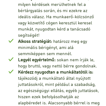
milyen kérdések merülhetnek fel a
bértárgyalás során, és mi ezekre az
ideális válasz. Ha munkaerő-kölcsönző
vagy közvetítő cégen keresztül keresel
munkát, nyugodtan kérd a tanácsadó
segítségét!
Alkoss stratégiát:
határozz meg egy
minimális bérigényt, ami alá
semmiképpen sem mennél.
Legyél egyértelmű:
sokan nem írják le,
hogy bruttó, vagy nettó bérre gondolnak.
Kérdezz nyugodtan a munkáltatótól is:
tájékozódj a munkáltató által nyújtott
juttatásokról, mint például a szabadság,
az egészségügyi ellátás, egyéb juttatások,
hiszen ezek befolyásolhatják az
alapbéredet is. Alacsonyabb bérrel is meg