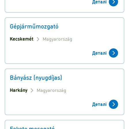
Деталі
Gépjárműmozgató
Kecskemét
Magyarország
Деталі
Bányász (nyugdíjas)
Harkány
Magyarország
Деталі
Fekete mosogató