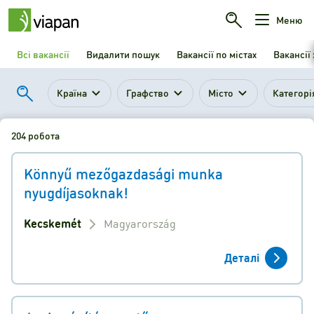
Меню
Всі вакансії
Видалити пошук
Вакансії по містах
Вакансії
Країна
Графство
Місто
Категорі
204 робота
Könnyű mezőgazdasági munka
nyugdíjasoknak!
Kecskemét
Magyarország
Деталі