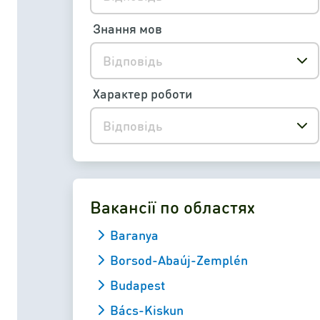
Знання мов
Відповідь
Характер роботи
Відповідь
Вакансії по областях
Baranya
Borsod-Abaúj-Zemplén
Budapest
Bács-Kiskun