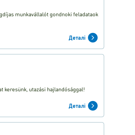
díjas munkavállalót gondnoki feladataok
Деталі
t keresünk, utazási hajlandósággal!
Деталі