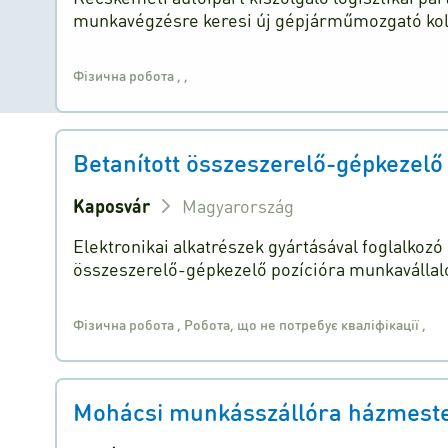
munkavégzésre keresi új gépjárműmozgató koll
Фізична робота
,
,
Betanított összeszerelő-gépkezelő
Kaposvár
Magyarország
Elektronikai alkatrészek gyártásával foglalkoz
összeszerelő-gépkezelő pozícióra munkavállal
Фізична робота
,
Робота, що не потребує кваліфікації
,
Mohácsi munkásszállóra házmestert