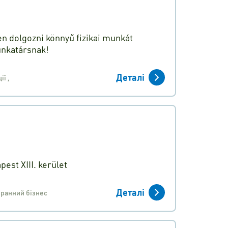
n dolgozni könnyű fizikai munkát
unkatársnak!
Деталі
ції
,
st XIII. kerület
Деталі
оранний бізнес