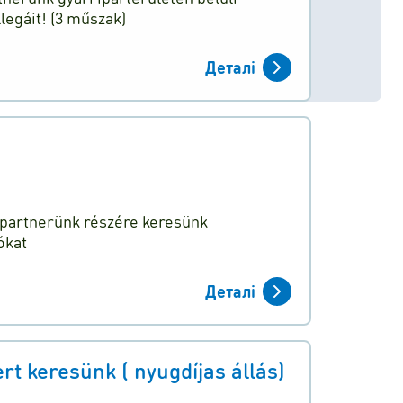
egáit! (3 műszak)
Деталі
ó partnerünk részére keresünk
ókat
Деталі
 keresünk ( nyugdíjas állás)