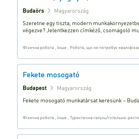
Budaörs
Magyarország
Szeretne egy tiszta, modern munkakörnyezetbe
végezve? Jelentkezzen címkéző, csomagoló m
Фізична робота
,
Інше
,
Робота, що не потребує кваліфіка
Fekete mosogató
Budapest
Magyarország
Fekete mosogató munkatársat keresünk – Budape
Фізична робота
,
Інше
,
Туристична галузь/готельно-рест