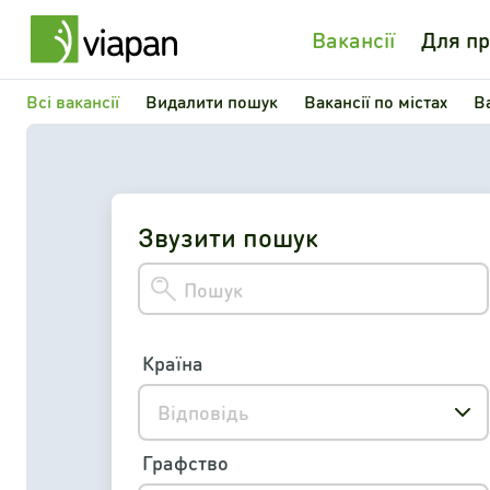
Вакансії
Для пр
Всі вакансії
Видалити пошук
Вакансії по містах
В
Звузити пошук
Країна
Відповідь
Графство