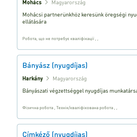
Mohács
Magyarország
Mohácsi partnerünkhöz keresünk öregségi nyug
ellátására
Робота, що не потребує кваліфікації
,
,
Bányász (nyugdíjas)
Harkány
Magyarország
Bányászati végzettséggel nyugdíjas munkatársa
Фізична робота
,
Технік/кваліфікована робота
,
,
Címkéző (nyugdíjas)