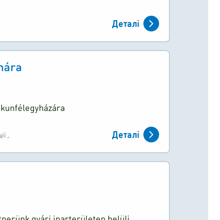
Деталі
mára
skunfélegyházára
Деталі
ції
,
tnerünk gyári iparterületen belüli