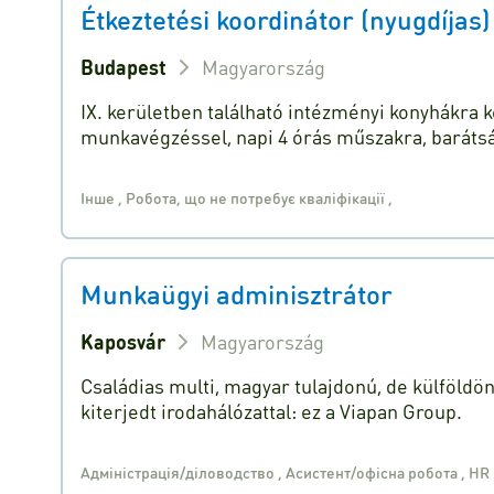
Étkeztetési koordinátor (nyugdíjas)
Budapest
Magyarország
IX. kerületben található intézményi konyhákra
munkavégzéssel, napi 4 órás műszakra, baráts
Інше
,
Робота, що не потребує кваліфікації
,
Munkaügyi adminisztrátor
Kaposvár
Magyarország
Családias multi, magyar tulajdonú, de külföldö
kiterjedt irodahálózattal: ez a Viapan Group.
Адміністрація/діловодство
,
Асистент/офісна робота
,
HR