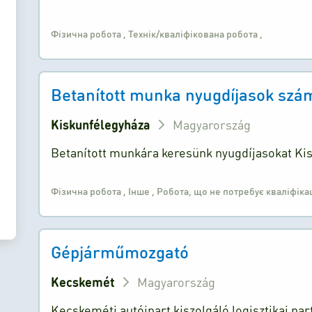
Фізична робота
,
Технік/кваліфікована робота
,
Betanított munka nyugdíjasok szá
Kiskunfélegyháza
Magyarország
Betanított munkára keresünk nyugdíjasokat Ki
Фізична робота
,
Інше
,
Робота, що не потребує кваліфіка
Gépjárműmozgató
Kecskemét
Magyarország
Kecskeméti autóipart kiszolgáló logisztikai par