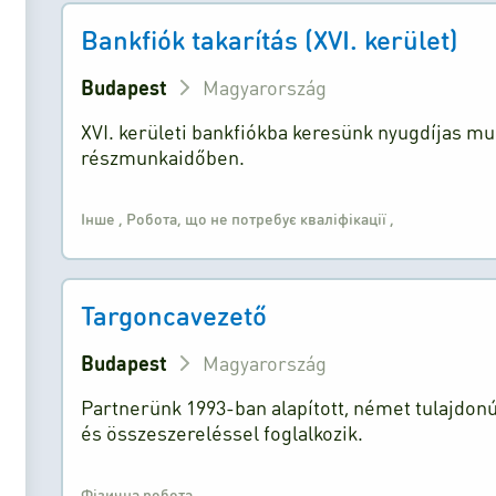
Bankfiók takarítás (XVI. kerület)
Budapest
Magyarország
XVI. kerületi bankfiókba keresünk nyugdíjas mun
részmunkaidőben.
Інше
,
Робота, що не потребує кваліфікації
,
Targoncavezető
Budapest
Magyarország
Partnerünk 1993-ban alapított, német tulajdonú
és összeszereléssel foglalkozik.
Фізична робота
,
,