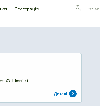
акти
Реєстрація
Пошук
UK
st XXII. kerület
Деталі