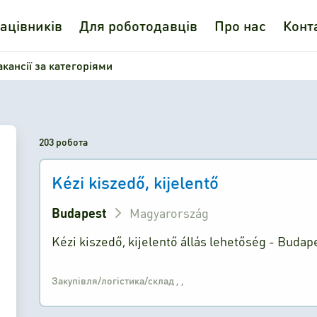
ацівників
Для роботодавців
Про нас
Конт
акансії за категоріями
203 робота
Kézi kiszedő, kijelentő
Budapest
Magyarország
Kézi kiszedő, kijelentő állás lehetőség - Budape
Закупівля/логістика/склад
,
,