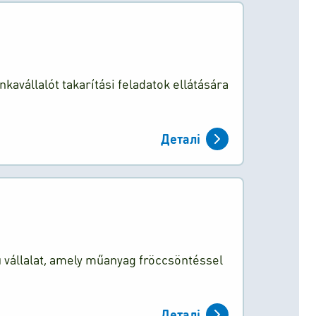
kavállalót takarítási feladatok ellátására
Деталі
 vállalat, amely műanyag fröccsöntéssel
Деталі