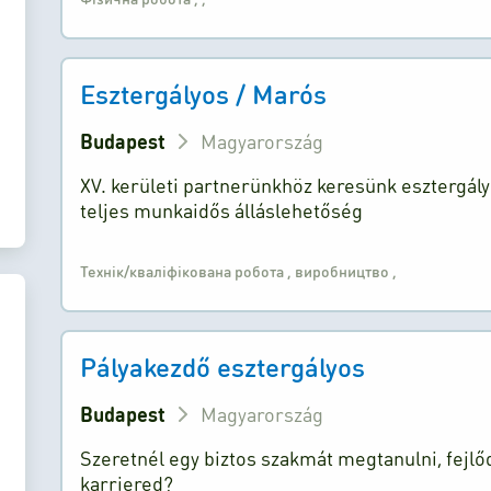
Esztergályos / Marós
Budapest
Magyarország
XV. kerületi partnerünkhöz keresünk esztergál
teljes munkaidős álláslehetőség
Технік/кваліфікована робота
,
виробництво
,
Pályakezdő esztergályos
Budapest
Magyarország
Szeretnél egy biztos szakmát megtanulni, fejlőd
karriered?