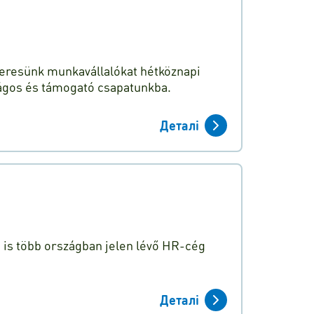
 keresünk munkavállalókat hétköznapi
ágos és támogató csapatunkba.
Деталі
n is több országban jelen lévő HR-cég
Деталі