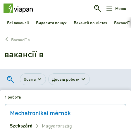
Меню
Всі вакансії
Видалити пошук
Вакансії по містах
Вакансії
Вакансії в
вакансії в
Освіта
Досвід роботи
1 робота
Mechatronikai mérnök
Szekszárd
Magyarország