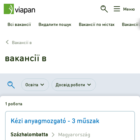
Меню
Всі вакансії
Видалити пошук
Вакансії по містах
Вакансії
Вакансії в
вакансії в
Освіта
Досвід роботи
1 робота
Kézi anyagmozgató - 3 műszak
Százhalombatta
Magyarország