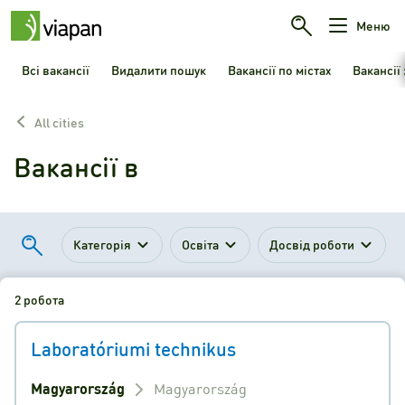
Меню
Всі вакансії
Видалити пошук
Вакансії по містах
Вакансії
All cities
Вакансії в
Категорія
Освіта
Досвід роботи
2 робота
Laboratóriumi technikus
Magyarország
Magyarország