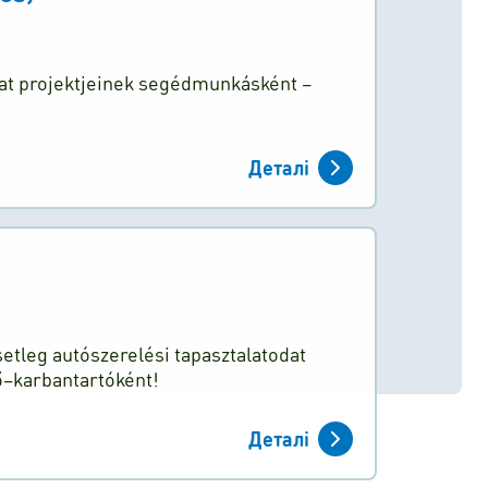
alat projektjeinek segédmunkásként –
Деталі
setleg autószerelési tapasztalatodat
ő–karbantartóként!
Деталі