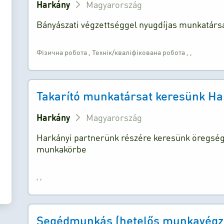
Harkány
Magyarország
Bányászati végzettséggel nyugdíjas munkatársa
Фізична робота
,
Технік/кваліфікована робота
,
,
Takarító munkatársat keresünk Har
Harkány
Magyarország
Harkányi partnerünk részére keresünk öregségi
munkakörbe
,
,
Segédmunkás (hetelős munkavégz