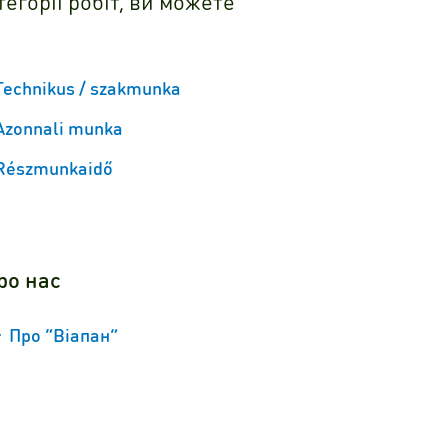
егорії робіт, ви можете
Technikus / szakmunka
Azonnali munka
Részmunkaidő
ро нас
Про “Віапан”