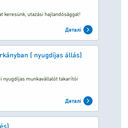
t keresünk, utazási hajlandósággal!
Деталі
kányban ( nyugdíjas állás)
 nyugdíjas munkavállalót takarítói
Деталі
és)