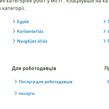
 категоріях робіт у місті . Клацнувши на кат
 категорії.
Egyéb
Karbantartás
Nyugdíjas állás
Для роботодавців
П
Послуги для роботодавців
послуги