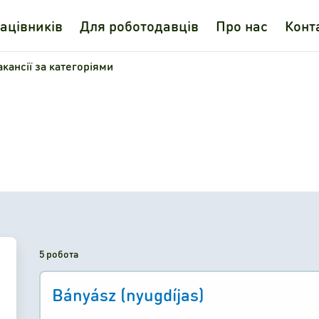
ацівників
Для роботодавців
Про нас
Конт
акансії за категоріями
5 робота
Bányász (nyugdíjas)