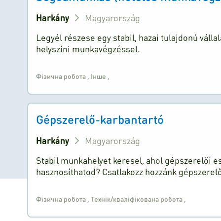
Harkány
Magyarország
Legyél részese egy stabil, hazai tulajdonú váll
helyszíni munkavégzéssel.
Фізична робота
,
Інше
,
Gépszerelő-karbantartó
Harkány
Magyarország
Stabil munkahelyet keresel, ahol gépszerelői e
hasznosíthatod? Csatlakozz hozzánk gépszerel
Фізична робота
,
Технік/кваліфікована робота
,