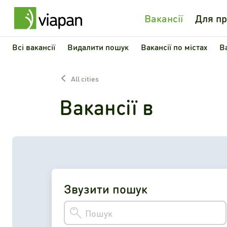
Вакансії
Для пр
Всі вакансії
Видалити пошук
Вакансії по містах
В
All cities
Вакансії в
Звузити пошук