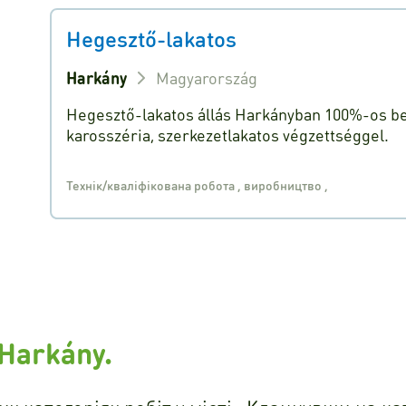
Hegesztő-lakatos
Harkány
Magyarország
Hegesztő-lakatos állás Harkányban 100%-os be
karosszéria, szerkezetlakatos végzettséggel.
Технік/кваліфікована робота
,
виробництво
,
 Harkány.