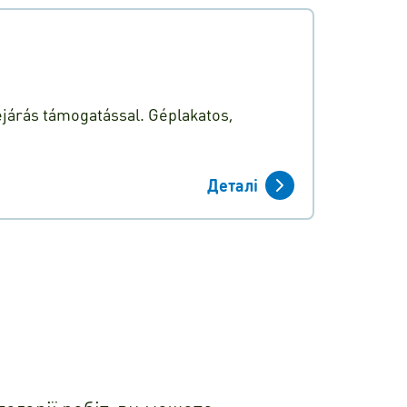
járás támogatással. Géplakatos,
Деталі