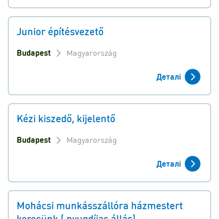
Junior építésvezető
Budapest
Magyarország
Деталі
Kézi kiszedő, kijelentő
Budapest
Magyarország
Деталі
Mohácsi munkásszállóra házmestert
keresünk ( nyugdíjas állás)