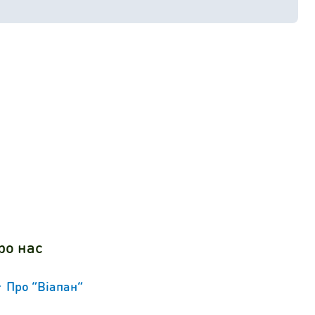
ро нас
Про “Віапан”