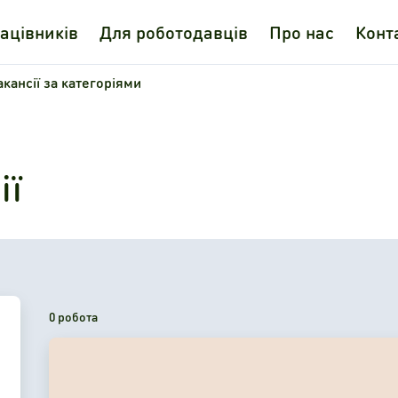
ацівників
Для роботодавців
Про нас
Конт
акансії за категоріями
ії
0 робота