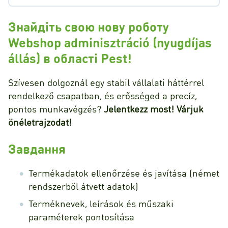
Знайдіть свою нову роботу
Webshop adminisztráció (nyugdíjas
állás) в області Pest!
Szívesen dolgoznál egy stabil vállalati háttérrel
rendelkező csapatban, és erősséged a precíz,
pontos munkavégzés?
Jelentkezz most! Várjuk
önéletrajzodat!
Завдання
Termékadatok ellenőrzése és javítása (német
rendszerből átvett adatok)
Terméknevek, leírások és műszaki
paraméterek pontosítása