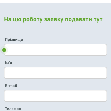
На цю роботу заявку подавати тут
Прізвище
Ім'я
E-mail
Телефон