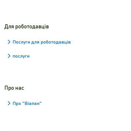
Для роботодавців
Послуги для роботодавців
послуги
Про нас
Про “Віапан”