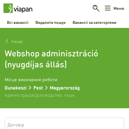
Меню
Всі вакансії
Видалити пошук
Вакансії за категоріями
Назад
Webshop adminisztráció
(nyugdíjas állás)
Місце виконання роботи
Dunakeszi
Pest
Magyarország
Адміністрація/діловодство
,
Інше
,
Договір