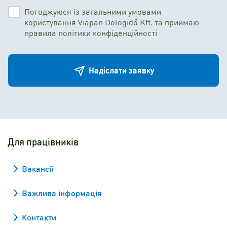
Погоджуюся із загальними умовами
користування Viapan Dologidő Kft. та приймаю
правила політики конфіденційності
Надіслати заявку
Для працівників
Вакансії
Важлива інформація
Контакти