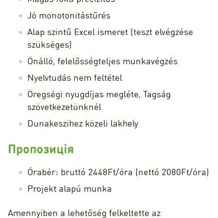
Jó monotonitástűrés
Alap szintű Excel ismeret (teszt elvégzése
szükséges)
Önálló, felelősségteljes munkavégzés
Nyelvtudás nem feltétel
Öregségi nyugdíjas megléte, Tagság
szövetkezetünknél
Dunakeszihez közeli lakhely
Пропозиція
Órabér: bruttó 2448Ft/óra (nettó 2080Ft/óra)
Projekt alapú munka
Amennyiben a lehetőség felkeltette az