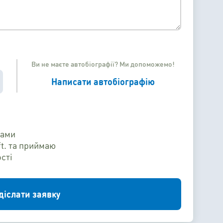
Ви не маєте автобіографії? Ми допоможемо!
Написати автобіографію
вами
ft. та приймаю
сті
діслати заявку