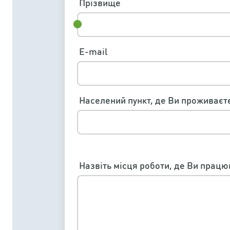
Прізвище
E-mail
Населений пункт, де Ви проживаєт
Назвіть місця роботи, де Ви прац