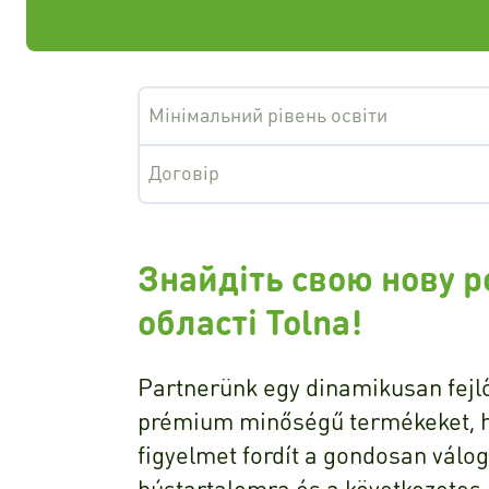
Мінімальний рівень освіти
Договір
Знайдіть свою нову ро
області Tolna!
Partnerünk egy dinamikusan fejlő
prémium minőségű termékeket, h
figyelmet fordít a gondosan válo
hústartalomra és a következetes