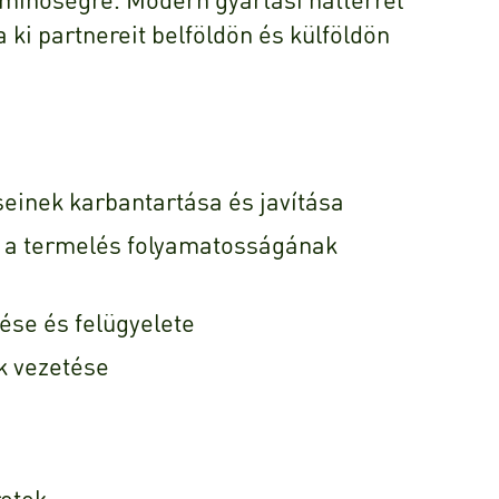
ja ki partnereit belföldön és külföldön
einek karbantartása és javítása
sa a termelés folyamatosságának
ése és felügyelete
k vezetése
retek