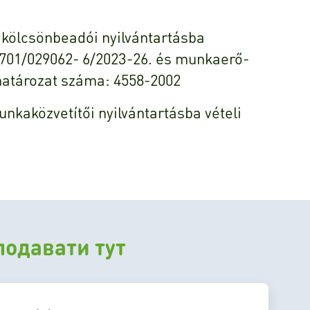
t kölcsönbeadói nyilvántartásba
701/029062- 6/2023-26. és munkaerő-
 határozat száma: 4558-2002
kaközvetítői nyilvántartásba vételi
подавати тут