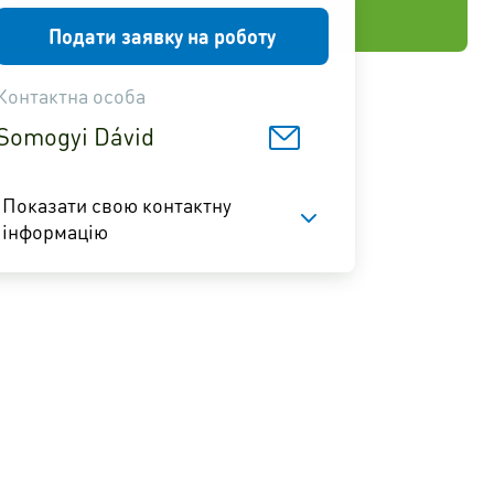
Подати заявку на роботу
Контактна особа
Somogyi Dávid
Показати свою контактну
інформацію