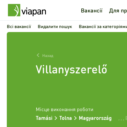
Вакансії
Для пр
Всі вакансії
Видалити пошук
Вакансії за категоріям
Назад
Villanyszerelő
Місце виконання роботи
Tamási
Tolna
Magyarország
,
,
,