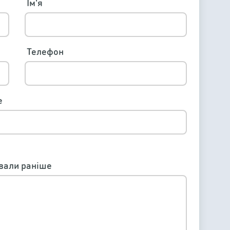
Ім'я
Телефон
е
ювали раніше