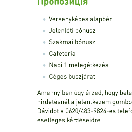
Пропозиція
Versenyképes alapbér
Jelenléti bónusz
Szakmai bónusz
Cafeteria
Napi 1 melegétkezés
Céges buszjárat
Amennyiben úgy érzed, hogy bel
hirdetésnél a jelentkezem gombot
Dávidot a 0620/483-9824-es telef
esetleges kérdéseidre.