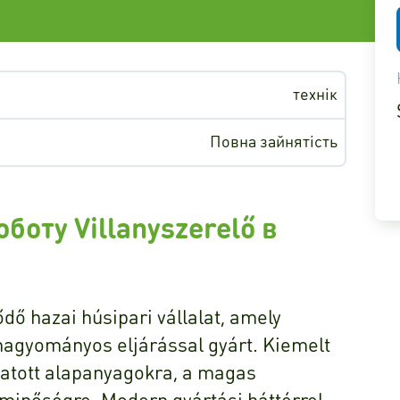
технік
Повна зайнятість
боту Villanyszerelő в
dő hazai húsipari vállalat, amely
agyományos eljárással gyárt.
Kiemelt
gatott alapanyagokra, a magas
 minőségre.
Modern gyártási háttérrel