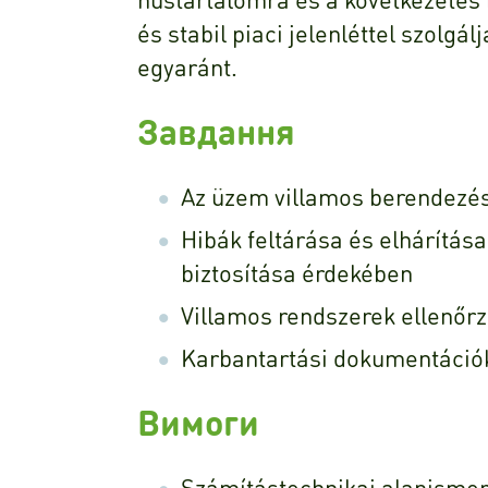
és stabil piaci jelenléttel szolgál
egyaránt.
Завдання
Az üzem villamos berendezés
Hibák feltárása és elhárítá
biztosítása érdekében
Villamos rendszerek ellenőrz
Karbantartási dokumentáció
Вимоги
Számítástechnikai alapisme