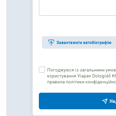
Завантажити автобіографію
Погоджуюся із загальними умо
користування Viapan Dologidő K
правила політики конфіденційно
На