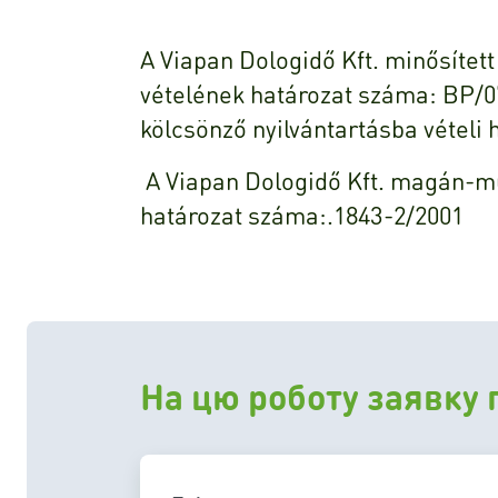
A Viapan Dologidő Kft. minősítet
vételének határozat száma: BP/0
kölcsönző nyilvántartásba vételi
A Viapan Dologidő Kft. magán-mun
határozat száma:.1843-2/2001
На цю роботу заявку 