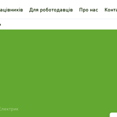
ацівників
Для роботодавців
Про нас
Конт
и
Електрик