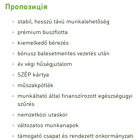
Пропозиція
stabil, hosszú távú munkalehetőség
prémium buszflotta
kiemelkedő bérezés
bónusz balesetmentes vezetés után
év végi hűségjutalom
SZÉP kártya
műszakpótlék
munkáltató által finanszírozott egészségügyi
szűrés
nemzetközi utaskör
változatos munkanapok
támogató csapat és rendezett önkormányzati