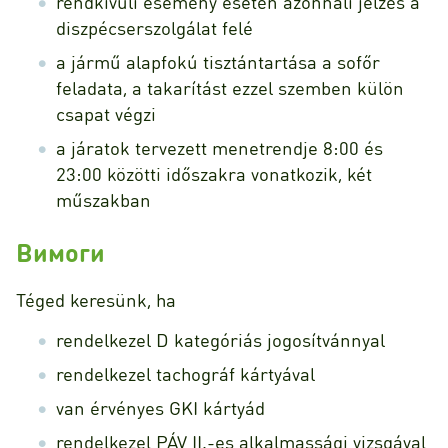
rendkívüli esemény esetén azonnali jelzés a
diszpécserszolgálat felé
a jármű alapfokú tisztántartása a sofőr
feladata, a takarítást ezzel szemben külön
csapat végzi
a járatok tervezett menetrendje 8:00 és
23:00 közötti időszakra vonatkozik, két
műszakban
Вимоги
Téged keresünk, ha
rendelkezel D kategóriás jogosítvánnyal
rendelkezel tachográf kártyával
van érvényes GKI kártyád
rendelkezel PÁV II.-es alkalmassági vizsgával