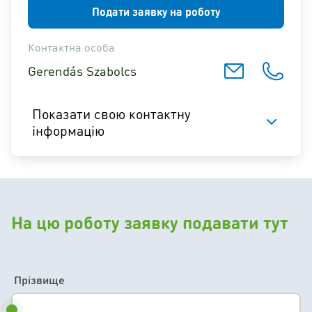
Подати заявку на роботу
Контактна особа
Gerendás Szabolcs
Показати свою контактну
інформацію
На цю роботу заявку подавати тут
Прізвище