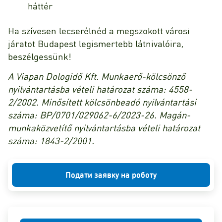
háttér
Ha szívesen lecserélnéd a megszokott városi
járatot Budapest legismertebb látnivalóira,
beszélgessünk!
A Viapan Dologidő Kft. Munkaerő-kölcsönző
nyilvántartásba vételi határozat száma: 4558-
2/2002. Minősített kölcsönbeadó nyilvántartási
száma: BP/0701/029062-6/2023-26. Magán-
munkaközvetítő nyilvántartásba vételi határozat
száma: 1843-2/2001.
Подати заявку на роботу