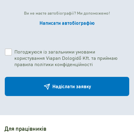
Ви не маєте автобіографії? Ми допоможемо!
Написати автобіографію
Погоджуюся із загальними умовами
користування Viapan Dologidő Kft. та приймаю
правила політики конфіденційності
Надіслати заявку
Для працівників