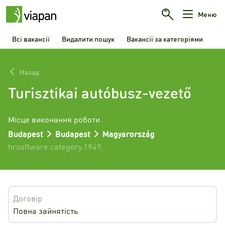
Меню
Всі вакансії
Видалити пошук
Вакансії за категоріями
Назад
Turisztikai autóbusz-vezető
Місце виконання роботи
Budapest
Budapest
Magyarország
hrsoftware.category.1949
,
,
Договір
Повна зайнятість