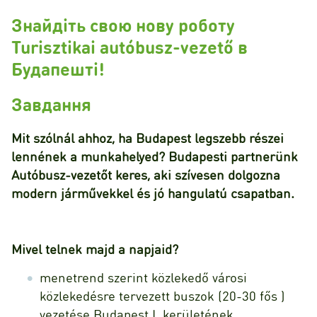
Знайдіть свою нову роботу
Turisztikai autóbusz-vezető в
Будапешті!
Завдання
Mit szólnál ahhoz, ha Budapest legszebb részei
lennének a munkahelyed? Budapesti partnerünk
Autóbusz-vezetőt keres, aki szívesen dolgozna
modern járművekkel és jó hangulatú csapatban.
Mivel telnek majd a napjaid?
menetrend szerint közlekedő városi
közlekedésre tervezett buszok (20-30 fős )
vezetése Budapest I. kerületének