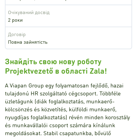
Очікуваний досвід
2 роки
Договір
Повна зайнятість
Знайдіть свою нову роботу
Projektvezető в області Zala!
A Viapan Group egy folyamatosan fejlődő, hazai
tulajdonú HR szolgáltató cégcsoport. Többféle
üzletágunk (diák foglalkoztatás, munkaerő-
kölcsönzés és közvetítés, külföldi munkaerő,
nyugdíjas foglalkoztatás) révén minden korosztály
és munkavállalói csoport számára kínálunk
megoldásokat. Stabil csapatunkba, bővülő