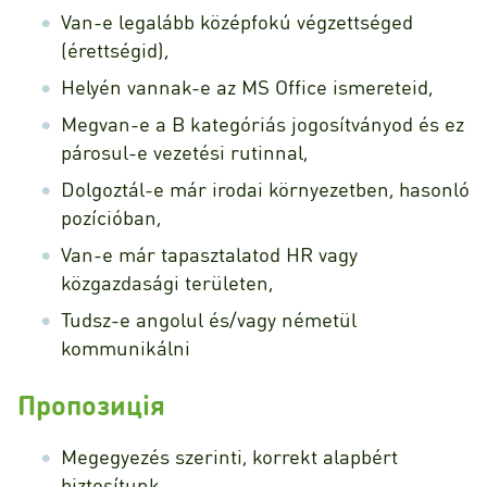
Van-e legalább középfokú végzettséged
(érettségid),
Helyén vannak-e az MS Office ismereteid,
Megvan-e a B kategóriás jogosítványod és ez
párosul-e vezetési rutinnal,
Dolgoztál-e már irodai környezetben, hasonló
pozícióban,
Van-e már tapasztalatod HR vagy
közgazdasági területen,
Tudsz-e angolul és/vagy németül
kommunikálni
Пропозиція
Megegyezés szerinti, korrekt alapbért
biztosítunk,