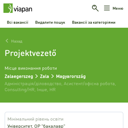
Меню
Всі вакансії
Видалити пошук
Вакансії за категоріями
Назад
Projektvezető
Місце виконання роботи
Zalaegerszeg
Zala
Magyarország
Адміністрація/діловодство
,
Асистент/офісна робота
,
Consulting/HR
,
Інше
,
HR
Мінімальний рівень освіти
Університет, ОР "бакалавр"