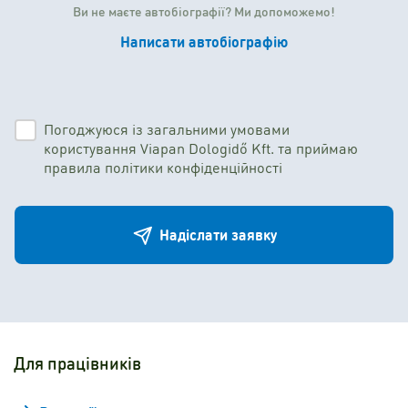
Ви не маєте автобіографії? Ми допоможемо!
Написати автобіографію
Погоджуюся із загальними умовами
користування Viapan Dologidő Kft. та приймаю
правила політики конфіденційності
Надіслати заявку
Для працівників