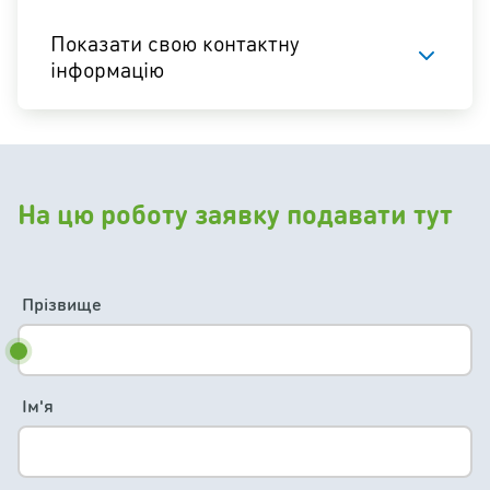
Показати свою контактну
інформацію
На цю роботу заявку подавати тут
Прізвище
Ім'я