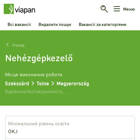
Меню
Всі вакансії
Видалити пошук
Вакансії за категоріями
Назад
Nehézgépkezelő
Місце виконання роботи
Szekszárd
Tolna
Magyarország
Будівництво/нерухомість
,
,
,
Мінімальний рівень освіти
OKJ