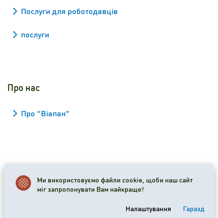
Послуги для роботодавців
послуги
Про нас
Про “Віапан”
2026 Viapan Dologidő Kft. © Усі права застережено.
Ми використовуємо файли cookie, щоби наш сайт
міг запропонувати Вам найкраще!
Налаштування файлів cookie
Налаштування
Гаразд