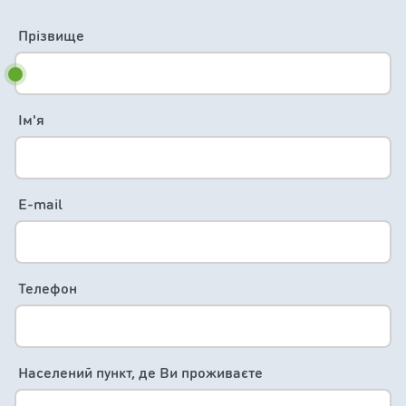
Прізвище
Ім'я
E-mail
Телефон
Населений пункт, де Ви проживаєте