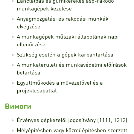
Lánctalpas és gumikerekes ásó-rakodó
munkagépek kezelése
Anyagmozgatási és rakodási munkák
elvégzése
A munkagépek műszaki állapotának napi
ellenőrzése
Szükség esetén a gépek karbantartása
A munkaterületi és munkavédelmi előírások
betartása
Együttműködés a művezetővel és a
projektcsapattal
Вимоги
Érvényes gépkezelői jogosítvány (1111, 1212)
Mélyépítésben vagy közműépítésben szerzett