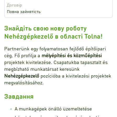
Договір
Повна зайнятість
Знайдіть свою нову роботу
Nehézgépkezelő в області Tolna!
Partnerünk egy folyamatosan fejlődő építőipari
cég. Fő profilja a
mélyépítési és közműépítési
projektek kivitelezése. Csapatukba tapasztalt és
megbízható munkatársat keresünk
Nehézgépkezelő
pozícióba a kivitelezési projektek
megvalósításához.
Завдання
A munkagépek önálló üzemeltetése