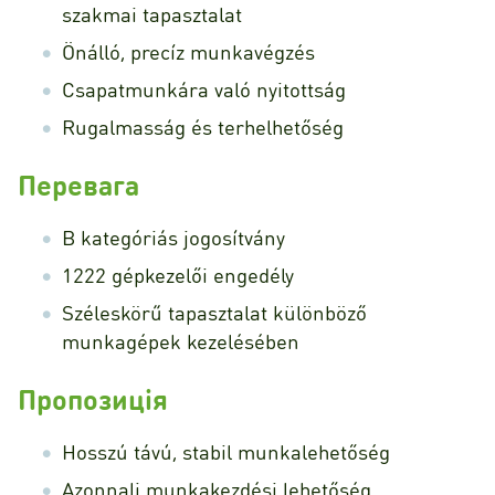
szakmai tapasztalat
Önálló, precíz munkavégzés
Csapatmunkára való nyitottság
Rugalmasság és terhelhetőség
Перевага
B kategóriás jogosítvány
1222 gépkezelői engedély
Széleskörű tapasztalat különböző
munkagépek kezelésében
Пропозиція
Hosszú távú, stabil munkalehetőség
Azonnali munkakezdési lehetőség