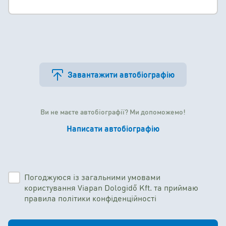
Завантажити автобіографію
Ви не маєте автобіографії? Ми допоможемо!
Написати автобіографію
Погоджуюся із загальними умовами
користування Viapan Dologidő Kft. та приймаю
правила політики конфіденційності