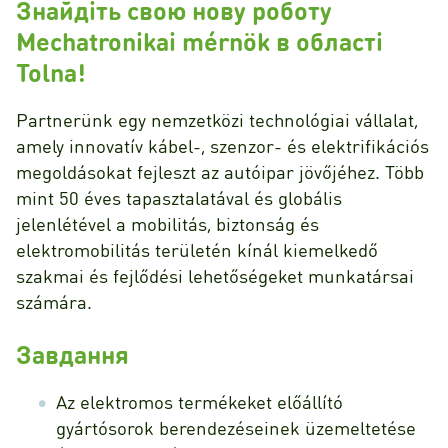
Знайдіть свою нову роботу
Mechatronikai mérnök в області
Tolna!
Partnerünk egy nemzetközi technológiai vállalat,
amely innovatív kábel-, szenzor- és elektrifikációs
megoldásokat fejleszt az autóipar jövőjéhez. Több
mint 50 éves tapasztalatával és globális
jelenlétével a mobilitás, biztonság és
elektromobilitás területén kínál kiemelkedő
szakmai és fejlődési lehetőségeket munkatársai
számára.
Завдання
Az elektromos termékeket előállító
gyártósorok berendezéseinek üzemeltetése