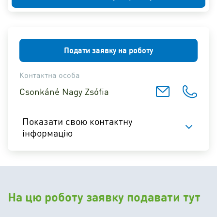
Подати заявку на роботу
Контактна особа
Csonkáné Nagy Zsófia
Показати свою контактну
інформацію
На цю роботу заявку подавати тут