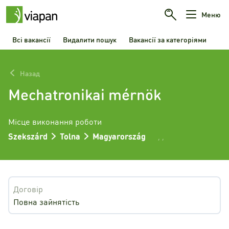
Меню
Всі вакансії
Видалити пошук
Вакансії за категоріями
Назад
Mechatronikai mérnök
Місце виконання роботи
Szekszárd
Tolna
Magyarország
,
,
Договір
Повна зайнятість