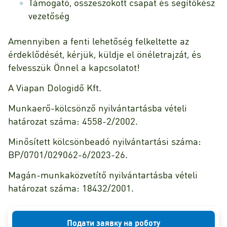
Támogató, összeszokott csapat és segítőkész
vezetőség
Amennyiben a fenti lehetőség felkeltette az
érdeklődését, kérjük, küldje el önéletrajzát, és
felvesszük Önnel a kapcsolatot!
A Viapan Dologidő Kft.
Munkaerő-kölcsönző nyilvántartásba vételi
határozat száma: 4558-2/2002.
Minősített kölcsönbeadó nyilvántartási száma:
BP/0701/029062-6/2023-26.
Magán-munkaközvetítő nyilvántartásba vételi
határozat száma: 18432/2001.
Подати заявку на роботу