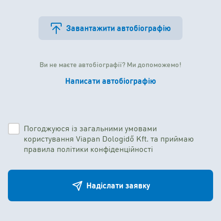
Завантажити автобіографію
Ви не маєте автобіографії? Ми допоможемо!
Написати автобіографію
Погоджуюся із загальними умовами
користування Viapan Dologidő Kft. та приймаю
правила політики конфіденційності
Надіслати заявку