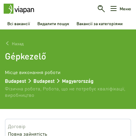
Меню
Всі вакансії
Видалити пошук
Вакансії за категоріями
Назад
Gépkezelő
Місце виконання роботи
Budapest
Budapest
Magyarország
Фізична робота
,
Робота, що не потребує кваліфікації
,
виробництво
Договір
Повна зайнятість