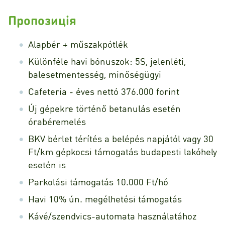
Пропозиція
Alapbér + műszakpótlék
Különféle havi bónuszok: 5S, jelenléti,
balesetmentesség, minőségügyi
Cafeteria - éves nettó 376.000 forint
Új gépekre történő betanulás esetén
órabéremelés
BKV bérlet térítés a belépés napjától vagy 30
Ft/km gépkocsi támogatás budapesti lakóhely
esetén is
Parkolási támogatás 10.000 Ft/hó
Havi 10% ún. megélhetési támogatás
Kávé/szendvics-automata használatához