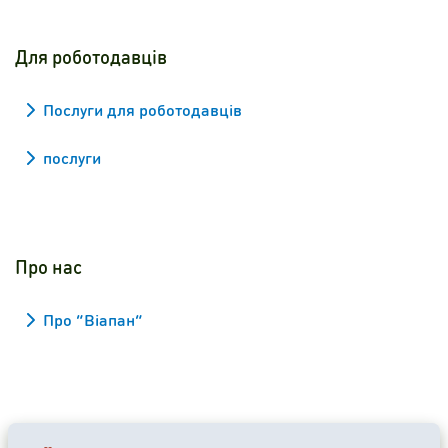
Для роботодавців
Послуги для роботодавців
послуги
Про нас
Про “Віапан”
2026 Viapan Dologidő Kft. © Усі права застережено.