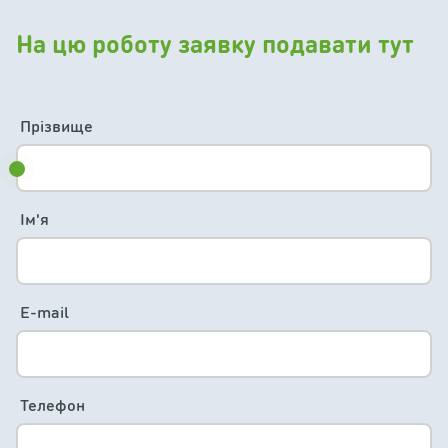
На цю роботу заявку подавати тут
Прізвище
Ім'я
E-mail
Телефон