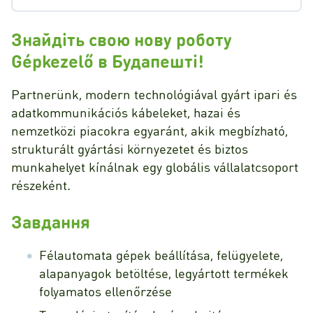
Знайдіть свою нову роботу
Gépkezelő в Будапешті!
Partnerünk, modern technológiával gyárt ipari és
adatkommunikációs kábeleket, hazai és
nemzetközi piacokra egyaránt, akik megbízható,
strukturált gyártási környezetet és biztos
munkahelyet kínálnak egy globális vállalatcsoport
részeként.
Завдання
Félautomata gépek beállítása, felügyelete,
alapanyagok betöltése, legyártott termékek
folyamatos ellenőrzése