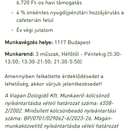
6.720 Ft-os havi támogatás
4 % önkéntes nyugdíjpénztári hozzájárulás a
cafeterián felül
Év végi jutalom
Munkavégzés helye:
1117 Budapest
Munkarend:
3 műszak, Héfőtől - Péntekig (5:30-
13:50; 13:30-21:50; 21:30-5:50)
Amennyiben felkeltette érdeklődésedet a
lehetőség, akkor várjuk jelentkezésedet!
A Viapan Dologidő Kft. Munkaerő-kölcsönző
nyilvántartásba vételi határozat száma: 4558-
2/2002. Minősített kölcsönbeadó nyilvántartási
száma: BP/0701/029062-6/2023-26. Magán-
munkaközvetítő nyilvántartásba vételi határozat