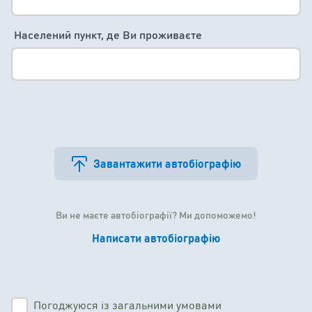
Населений пункт, де Ви проживаєте
Завантажити автобіографію
Ви не маєте автобіографії? Ми допоможемо!
Написати автобіографію
Погоджуюся із загальними умовами