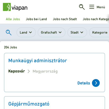
Menü
Alle Jobs
Jobs bei Land
Jobs nach Stadt
Jobs nach Kateg
Land
Grafschaft
Stadt
Kategorie
204 Jobs
Munkaügyi adminisztrátor
Kaposvár
Magyarország
Details
Gépjárműmozgató