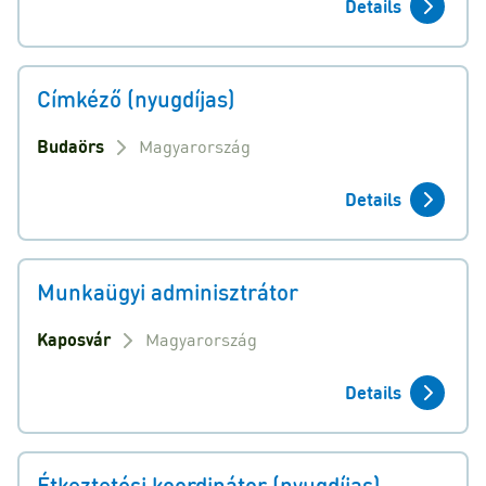
Details
Címkéző (nyugdíjas)
Budaörs
Magyarország
Details
Munkaügyi adminisztrátor
Kaposvár
Magyarország
Details
Étkeztetési koordinátor (nyugdíjas)