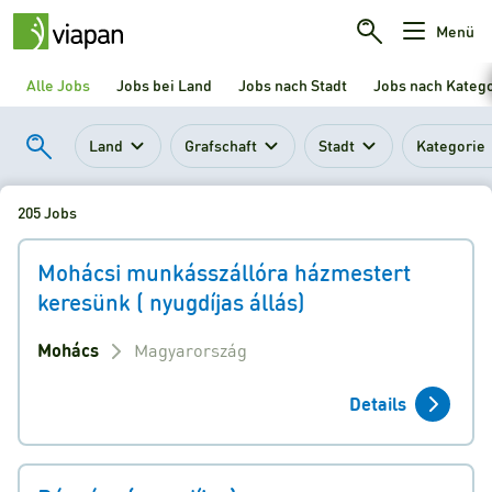
Menü
Alle Jobs
Jobs bei Land
Jobs nach Stadt
Jobs nach Kateg
Land
Grafschaft
Stadt
Kategorie
205 Jobs
Mohácsi munkásszállóra házmestert
keresünk ( nyugdíjas állás)
Mohács
Magyarország
Details