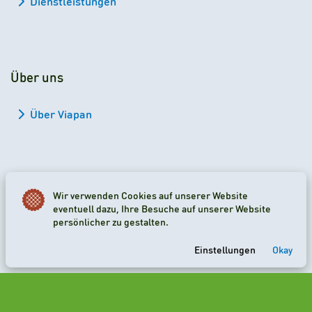
Dienstleistungen
Über uns
Über Viapan
Wir verwenden Cookies auf unserer Website
2026 Viapan Dologidő Kft. © Alle Rechte vorbehalten.
eventuell dazu, Ihre Besuche auf unserer Website
persönlicher zu gestalten.
Cookie-Einstellungen
Einstellungen
Okay