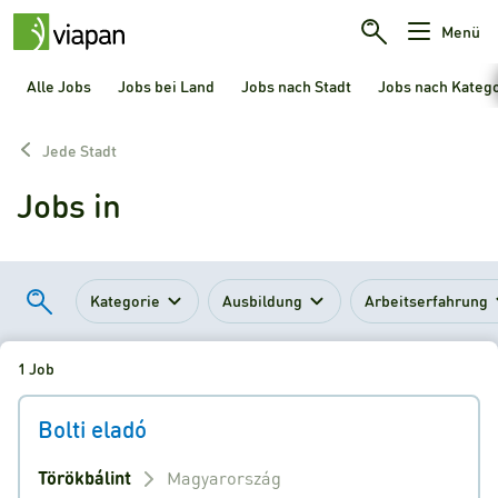
Menü
Alle Jobs
Jobs bei Land
Jobs nach Stadt
Jobs nach Kateg
Jede Stadt
Jobs in
Kategorie
Ausbildung
Arbeitserfahrung
1 Job
Bolti eladó
Törökbálint
Magyarország