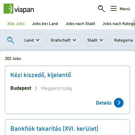
Menü
Alle Jobs
Jobs bei Land
Jobs nach Stadt
Jobs nach Kateg
Land
Grafschaft
Stadt
Kategorie
202 Jobs
Kézi kiszedő, kijelentő
Budapest
Magyarország
Details
Bankfiók takarítás (XVI. kerület)