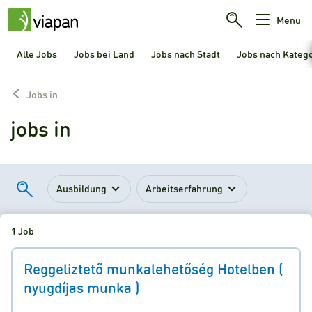
Menü
Alle Jobs
Jobs bei Land
Jobs nach Stadt
Jobs nach Kateg
Jobs in
jobs in
Ausbildung
Arbeitserfahrung
1 Job
Reggeliztető munkalehetőség Hotelben (
nyugdíjas munka )