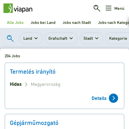
Menü
Alle Jobs
Jobs bei Land
Jobs nach Stadt
Jobs nach Kateg
Land
Grafschaft
Stadt
Kategorie
204 Jobs
Termelés irányító
Hidas
Magyarország
Details
Gépjárműmozgató