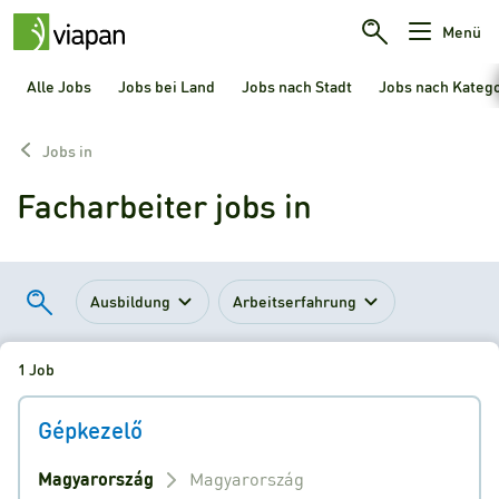
Menü
Alle Jobs
Jobs bei Land
Jobs nach Stadt
Jobs nach Kateg
Jobs in
Facharbeiter jobs in
Ausbildung
Arbeitserfahrung
1 Job
Gépkezelő
Magyarország
Magyarország