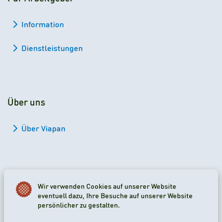
Information
Dienstleistungen
Über uns
Über Viapan
Wir verwenden Cookies auf unserer Website
2026 Viapan Dologidő Kft. © Alle Rechte vorbehalten.
eventuell dazu, Ihre Besuche auf unserer Website
persönlicher zu gestalten.
Cookie-Einstellungen