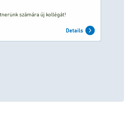
tnerünk számára új kollégát!
Details