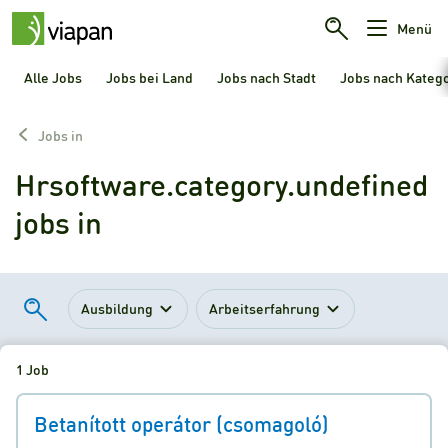
Menü
Alle Jobs
Jobs bei Land
Jobs nach Stadt
Jobs nach Kateg
Jobs in
Hrsoftware.category.undefined
jobs in
Ausbildung
Arbeitserfahrung
1 Job
Betanított operátor (csomagoló)