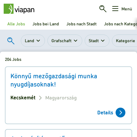
Menü
Alle Jobs
Jobs bei Land
Jobs nach Stadt
Jobs nach Kateg
Land
Grafschaft
Stadt
Kategorie
204 Jobs
Könnyű mezőgazdasági munka
nyugdíjasoknak!
Kecskemét
Magyarország
Details