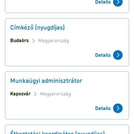
Details
Címkéző (nyugdíjas)
Budaörs
Magyarország
Details
Munkaügyi adminisztrátor
Kaposvár
Magyarország
Details
Étkeztetési koordinátor (nyugdíjas)