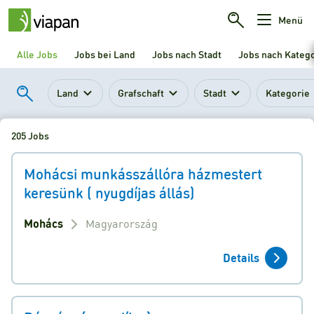
Menü
Alle Jobs
Jobs bei Land
Jobs nach Stadt
Jobs nach Kateg
Land
Grafschaft
Stadt
Kategorie
205 Jobs
Mohácsi munkásszállóra házmestert
keresünk ( nyugdíjas állás)
Mohács
Magyarország
Details