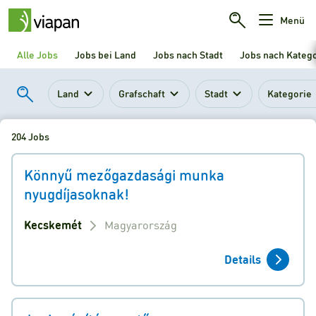
Menü
Alle Jobs
Jobs bei Land
Jobs nach Stadt
Jobs nach Kateg
Land
Grafschaft
Stadt
Kategorie
204 Jobs
Könnyű mezőgazdasági munka
nyugdíjasoknak!
Kecskemét
Magyarország
Details