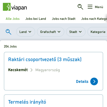
Menü
Alle Jobs
Jobs bei Land
Jobs nach Stadt
Jobs nach Kateg
Land
Grafschaft
Stadt
Kategorie
204 Jobs
Raktári csoportvezető (3 műszak)
Kecskemét
Magyarország
Details
Termelés irányító