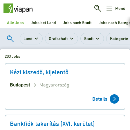
Menü
Alle Jobs
Jobs bei Land
Jobs nach Stadt
Jobs nach Kateg
Land
Grafschaft
Stadt
Kategorie
203 Jobs
Kézi kiszedő, kijelentő
Budapest
Magyarország
Details
Bankfiók takarítás (XVI. kerület)