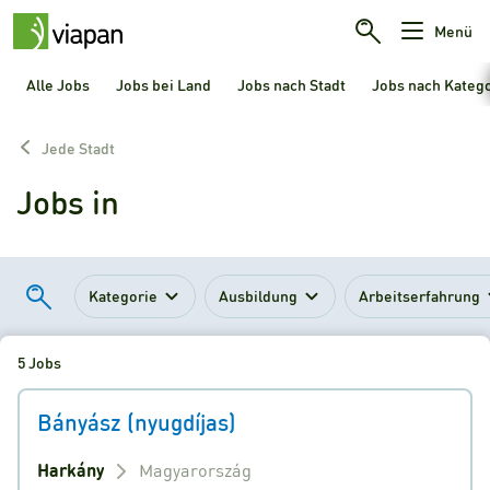
Menü
Alle Jobs
Jobs bei Land
Jobs nach Stadt
Jobs nach Kateg
Jede Stadt
Jobs in
Kategorie
Ausbildung
Arbeitserfahrung
5 Jobs
Bányász (nyugdíjas)
Harkány
Magyarország