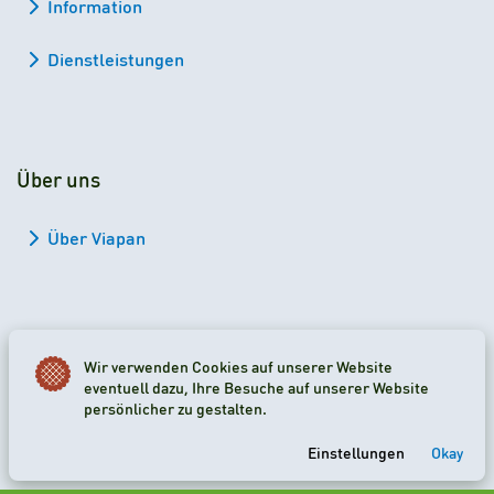
Information
Dienstleistungen
Über uns
Über Viapan
Wir verwenden Cookies auf unserer Website
2026 Viapan Dologidő Kft. © Alle Rechte vorbehalten.
eventuell dazu, Ihre Besuche auf unserer Website
persönlicher zu gestalten.
Cookie-Einstellungen
Einstellungen
Okay