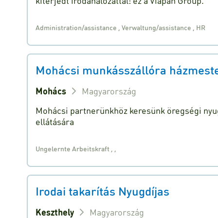
kiterjedt irodahálózattal: ez a Viapan Group.
Administration/assistance
,
Verwaltung/assistance
,
HR
Mohácsi munkásszállóra házmestert
Mohács
Magyarország
Mohácsi partnerünkhöz keresünk öregségi nyug
ellátására
Ungelernte Arbeitskraft
,
,
Irodai takarítás Nyugdíjas
Keszthely
Magyarország