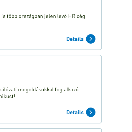
n is több országban jelen levő HR cég
Details
hálózati megoldásokkal foglalkozó
nikust!
Details