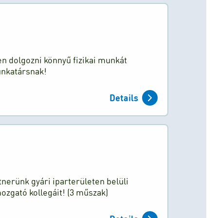
n dolgozni könnyű fizikai munkát
unkatársnak!
Details
tnerünk gyári iparterületen belüli
zgató kollegáit! (3 műszak)