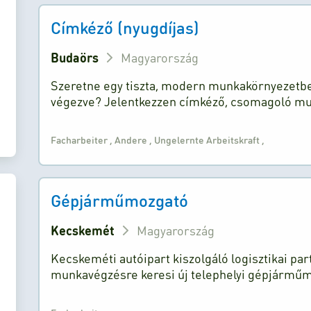
Címkéző (nyugdíjas)
Budaörs
Magyarország
Szeretne egy tiszta, modern munkakörnyezetbe
végezve? Jelentkezzen címkéző, csomagoló m
Facharbeiter
,
Andere
,
Ungelernte Arbeitskraft
,
Gépjárműmozgató
Kecskemét
Magyarország
Kecskeméti autóipart kiszolgáló logisztikai par
munkavégzésre keresi új telephelyi gépjárműmo