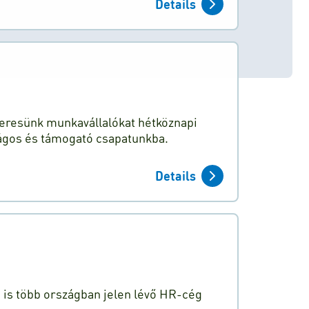
Details
 keresünk munkavállalókat hétköznapi
ágos és támogató csapatunkba.
Details
n is több országban jelen lévő HR-cég