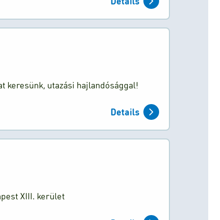
Details
t keresünk, utazási hajlandósággal!
Details
st XIII. kerület