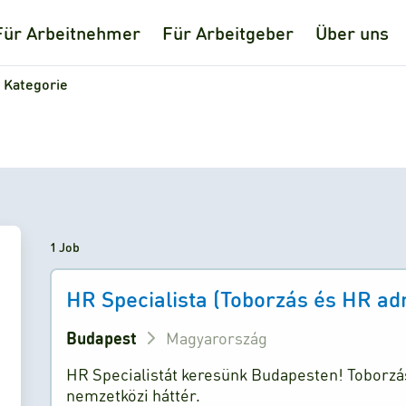
Für Arbeitnehmer
Für Arbeitgeber
Über uns
 Kategorie
1 Job
HR Specialista (Toborzás és HR ad
Budapest
Magyarország
HR Specialistát keresünk Budapesten! Toborzás
nemzetközi háttér.