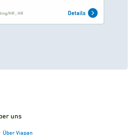
Details
ting/HR
,
HR
ber uns
Über Viapan