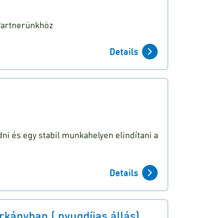
 Partnerünkhöz
Details
ni és egy stabil munkahelyen elindítani a
Details
kányban ( nyugdíjas állás)