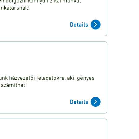
n dolgozni könnyű fizikai munkát
unkatársnak!
Details
nk házvezetői feladatokra, aki igényes
 számíthat!
Details