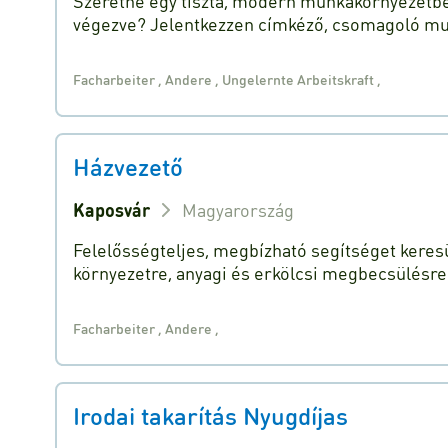
Szeretne egy tiszta, modern munkakörnyezetbe
végezve? Jelentkezzen címkéző, csomagoló m
Facharbeiter
,
Andere
,
Ungelernte Arbeitskraft
,
Házvezető
Kaposvár
Magyarország
Felelősségteljes, megbízható segítséget keresü
környezetre, anyagi és erkölcsi megbecsülésre
Facharbeiter
,
Andere
,
Irodai takarítás Nyugdíjas