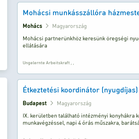
Mohácsi munkásszállóra házmestert
Mohács
Magyarország
Mohácsi partnerünkhöz keresünk öregségi nyug
ellátására
Ungelernte Arbeitskraft
,
,
Étkeztetési koordinátor (nyugdíjas)
Budapest
Magyarország
IX. kerületben található intézményi konyhákra
munkavégzéssel, napi 4 órás műszakra, baráts