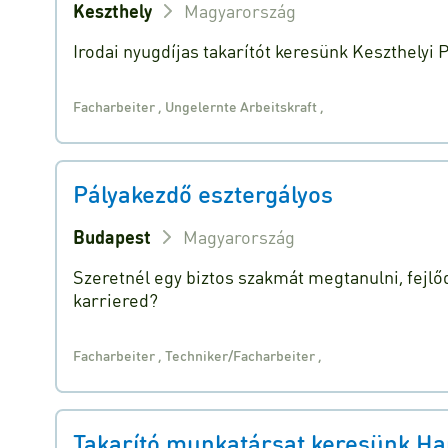
Keszthely
Magyarország
Irodai nyugdíjas takarítót keresünk Keszthelyi
Facharbeiter
,
Ungelernte Arbeitskraft
,
Pályakezdő esztergályos
Budapest
Magyarország
Szeretnél egy biztos szakmát megtanulni, fejlőd
karriered?
Facharbeiter
,
Techniker/Facharbeiter
,
Takarító munkatársat keresünk Har