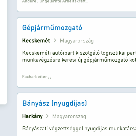
Andere
,
Ungelernte Arbeitskraft
,
Gépjárműmozgató
Kecskemét
Magyarország
Kecskeméti autóipart kiszolgáló logisztikai par
munkavégzésre keresi új gépjárműmozgató koll
Facharbeiter
,
,
Bányász (nyugdíjas)
Harkány
Magyarország
Bányászati végzettséggel nyugdíjas munkatársa