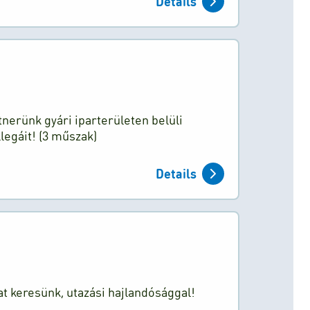
Details
tnerünk gyári iparterületen belüli
egáit! (3 műszak)
Details
t keresünk, utazási hajlandósággal!