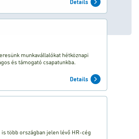
Details
 keresünk munkavállalókat hétköznapi
ágos és támogató csapatunkba.
Details
n is több országban jelen lévő HR-cég