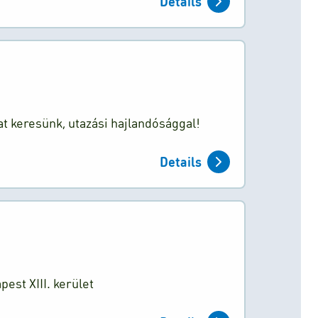
Details
t keresünk, utazási hajlandósággal!
Details
st XIII. kerület