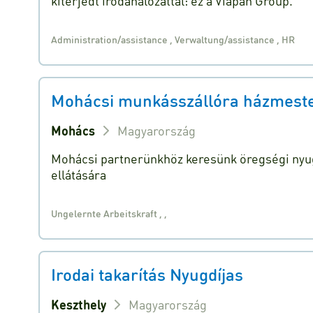
kiterjedt irodahálózattal: ez a Viapan Group.
Administration/assistance
,
Verwaltung/assistance
,
HR
Mohácsi munkásszállóra házmestert
Mohács
Magyarország
Mohácsi partnerünkhöz keresünk öregségi nyug
ellátására
Ungelernte Arbeitskraft
,
,
Irodai takarítás Nyugdíjas
Keszthely
Magyarország