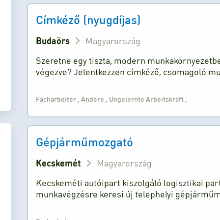
Címkéző (nyugdíjas)
Budaörs
Magyarország
Szeretne egy tiszta, modern munkakörnyezetbe
végezve? Jelentkezzen címkéző, csomagoló m
Facharbeiter
,
Andere
,
Ungelernte Arbeitskraft
,
Gépjárműmozgató
Kecskemét
Magyarország
Kecskeméti autóipart kiszolgáló logisztikai par
munkavégzésre keresi új telephelyi gépjárműmo