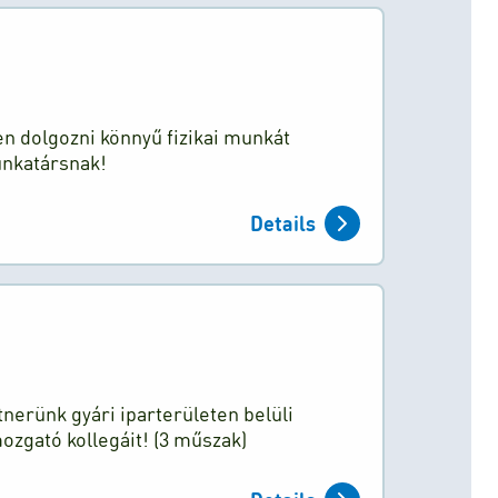
n dolgozni könnyű fizikai munkát
unkatársnak!
Details
tnerünk gyári iparterületen belüli
zgató kollegáit! (3 műszak)