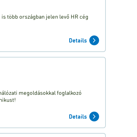
n is több országban jelen levő HR cég
Details
hálózati megoldásokkal foglalkozó
nikust!
Details