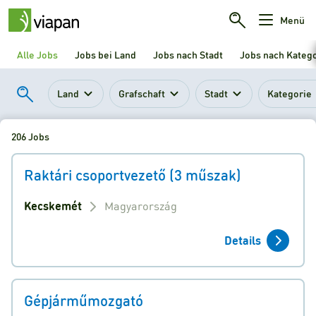
Menü
Alle Jobs
Jobs bei Land
Jobs nach Stadt
Jobs nach Kateg
Land
Grafschaft
Stadt
Kategorie
206 Jobs
Raktári csoportvezető (3 műszak)
Kecskemét
Magyarország
Details
Gépjárműmozgató