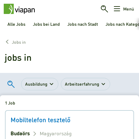
Menü
Alle Jobs
Jobs bei Land
Jobs nach Stadt
Jobs nach Kateg
Jobs in
jobs in
Ausbildung
Arbeitserfahrung
1 Job
Mobiltelefon tesztelő
Budaörs
Magyarország