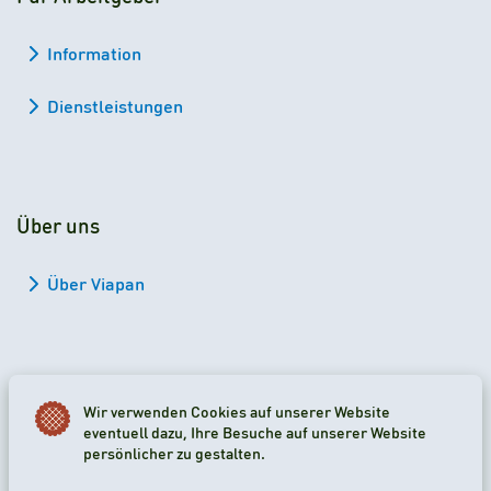
Information
Dienstleistungen
Über uns
Über Viapan
Wir verwenden Cookies auf unserer Website
2026 Viapan Dologidő Kft. © Alle Rechte vorbehalten.
eventuell dazu, Ihre Besuche auf unserer Website
persönlicher zu gestalten.
Cookie-Einstellungen